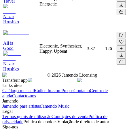
Travel
Energetic
Nazar
Hrushko
All is
Electronic, Synthesizer,
Good
3:37
126
Happy, Upbeat
Nazar
Hrushko
©
2026
Jamendo Licensing
Transferir app
Links úteis
Catálogo musical
Rádios In-store
Preços
Contacto
Centro de
ajuda
Contacte-nos
Jamendo
Jamendo para artistas
Jamendo Music
Legal
Termos gerais de utilização
Condições de venda
Política de
privacidade
Política de cookies
Violação de direitos de autor
Siga-nos