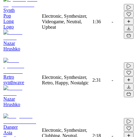
Synth
Pop
Electronic, Synthesizer,
Long
Videogame, Neutral,
1:36
-
Logo
Upbeat
Nazar
Hrushko
Retro
Electronic, Synthesizer,
2:31
-
synthwave
Retro, Happy, Nostalgic
Nazar
Hrushko
Danger
Electronic, Synthesizer,
Asia
Clubbing, Neutral,
2:18
-