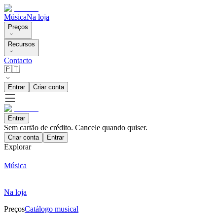
Música
Na loja
Preços
Recursos
Contacto
🇵🇹
Entrar
Criar conta
Entrar
Sem cartão de crédito. Cancele quando quiser.
Criar conta
Entrar
Explorar
Música
Na loja
Preços
Catálogo musical