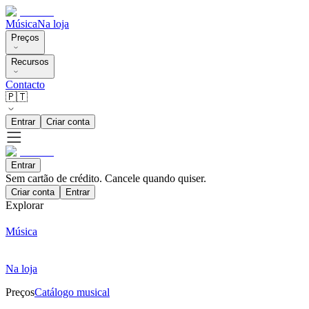
Música
Na loja
Preços
Recursos
Contacto
🇵🇹
Entrar
Criar conta
Entrar
Sem cartão de crédito. Cancele quando quiser.
Criar conta
Entrar
Explorar
Música
Na loja
Preços
Catálogo musical