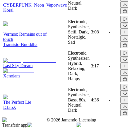
Neutral,
CYBERPUNK_Neon_Vaporwave
Dark
Koral
Electronic,
Synthesizer,
Scifi, Dark,
3:08
-
Vermos: Remains out of
Nostalgic,
touch
Sad
TransistorBudddha
Electronic,
Synthesizer,
Hybrid,
Last Sky Dream
3:17
-
Relaxing,
Dark,
Xenojam
Happy
Electronic,
Synthesizer,
Bass, 80s,
4:36
-
The Perfect Lie
Neutral,
DJ35X
Dark
©
2026
Jamendo Licensing
Transferir app