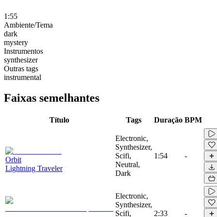
1:55
Ambiente/Tema
dark
mystery
Instrumentos
synthesizer
Outras tags
instrumental
Faixas semelhantes
Título
Tags
Duração
BPM
Electronic,
Synthesizer,
Scifi,
1:54
-
Orbit
Neutral,
Lightning Traveler
Dark
Electronic,
Synthesizer,
Scifi,
2:33
-