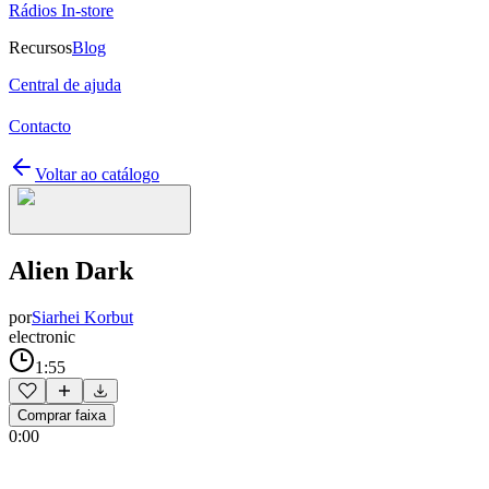
Rádios In-store
Recursos
Blog
Central de ajuda
Contacto
Voltar ao catálogo
Alien Dark
por
Siarhei Korbut
electronic
1:55
Comprar faixa
0:00