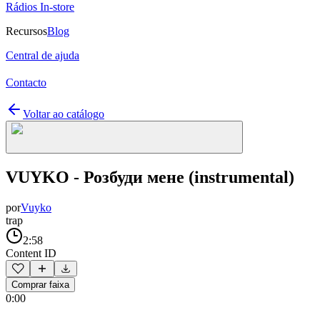
Rádios In-store
Recursos
Blog
Central de ajuda
Contacto
Voltar ao catálogo
VUYKO - Розбуди мене (instrumental)
por
Vuyko
trap
2:58
Content ID
Comprar faixa
0:00