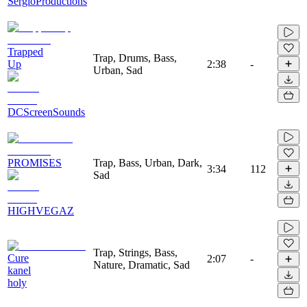
SergioProductions
Trapped
Trap, Drums, Bass,
Up
2:38
-
Urban, Sad
DCScreenSounds
PROMISES
Trap, Bass, Urban, Dark,
3:34
112
Sad
HIGHVEGAZ
Trap, Strings, Bass,
Cure
2:07
-
Nature, Dramatic, Sad
kanel
holy