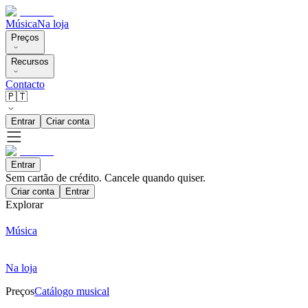
Música
Na loja
Preços
Recursos
Contacto
🇵🇹
Entrar
Criar conta
Entrar
Sem cartão de crédito. Cancele quando quiser.
Criar conta
Entrar
Explorar
Música
Na loja
Preços
Catálogo musical