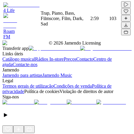
4 Life
Trap, Piano, Bass,
Filmscore, Film, Dark,
2:59
103
Sad
Roam
FM
©
2026
Jamendo Licensing
Transferir app
Links úteis
Catálogo musical
Rádios In-store
Preços
Contacto
Centro de
ajuda
Contacte-nos
Jamendo
Jamendo para artistas
Jamendo Music
Legal
Termos gerais de utilização
Condições de venda
Política de
privacidade
Política de cookies
Violação de direitos de autor
Siga-nos