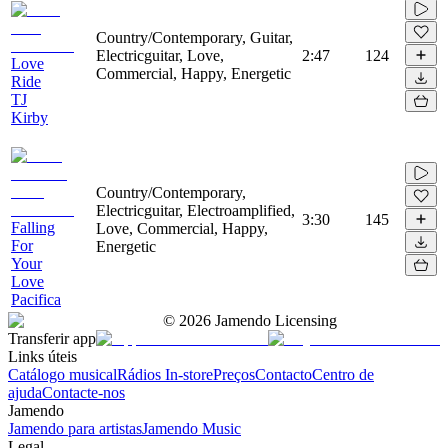
Country/Contemporary, Guitar,
Electricguitar, Love,
2:47
124
Love
Commercial, Happy, Energetic
Ride
TJ
Kirby
Country/Contemporary,
Electricguitar, Electroamplified,
3:30
145
Falling
Love, Commercial, Happy,
For
Energetic
Your
Love
Pacifica
©
2026
Jamendo Licensing
Transferir app
Links úteis
Catálogo musical
Rádios In-store
Preços
Contacto
Centro de
ajuda
Contacte-nos
Jamendo
Jamendo para artistas
Jamendo Music
Legal