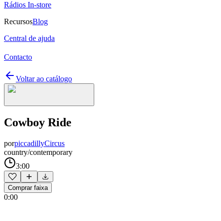
Rádios In-store
Recursos
Blog
Central de ajuda
Contacto
Voltar ao catálogo
Cowboy Ride
por
piccadillyCircus
country/contemporary
3:00
Comprar faixa
0:00