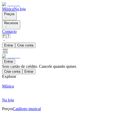
Música
Na loja
Preços
Recursos
Contacto
🇵🇹
Entrar
Criar conta
Entrar
Sem cartão de crédito. Cancele quando quiser.
Criar conta
Entrar
Explorar
Música
Na loja
Preços
Catálogo musical