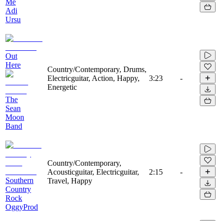
Me
Adi
Ursu
Out
Here
Country/Contemporary, Drums,
Electricguitar, Action, Happy,
3:23
-
Energetic
The
Sean
Moon
Band
Country/Contemporary,
Acousticguitar, Electricguitar,
2:15
-
Southern
Travel, Happy
Country
Rock
OggyProd