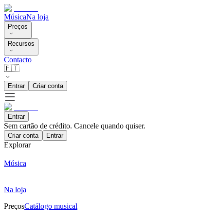
Música
Na loja
Preços
Recursos
Contacto
🇵🇹
Entrar
Criar conta
Entrar
Sem cartão de crédito. Cancele quando quiser.
Criar conta
Entrar
Explorar
Música
Na loja
Preços
Catálogo musical