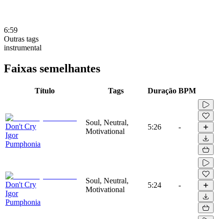
6:59
Outras tags
instrumental
Faixas semelhantes
Título
Tags
Duração
BPM
Soul, Neutral,
Don't Cry
5:26
-
Motivational
Igor
Pumphonia
Soul, Neutral,
Don't Cry
5:24
-
Motivational
Igor
Pumphonia