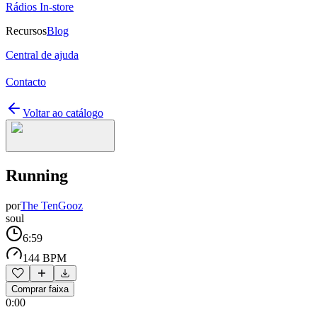
Rádios In-store
Recursos
Blog
Central de ajuda
Contacto
Voltar ao catálogo
Running
por
The TenGooz
soul
6:59
144 BPM
Comprar faixa
0:00