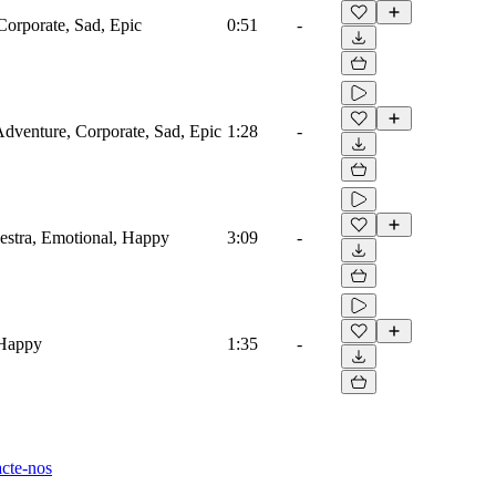
Corporate, Sad, Epic
0:51
-
 Adventure, Corporate, Sad, Epic
1:28
-
estra, Emotional, Happy
3:09
-
 Happy
1:35
-
cte-nos