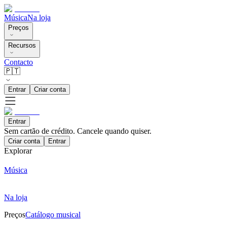
Música
Na loja
Preços
Recursos
Contacto
🇵🇹
Entrar
Criar conta
Entrar
Sem cartão de crédito. Cancele quando quiser.
Criar conta
Entrar
Explorar
Música
Na loja
Preços
Catálogo musical