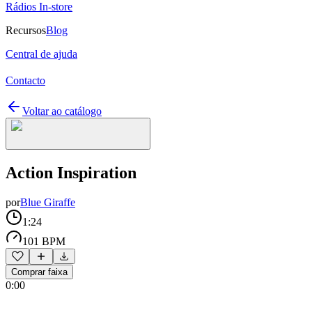
Rádios In-store
Recursos
Blog
Central de ajuda
Contacto
Voltar ao catálogo
Action Inspiration
por
Blue Giraffe
1:24
101 BPM
Comprar faixa
0:00