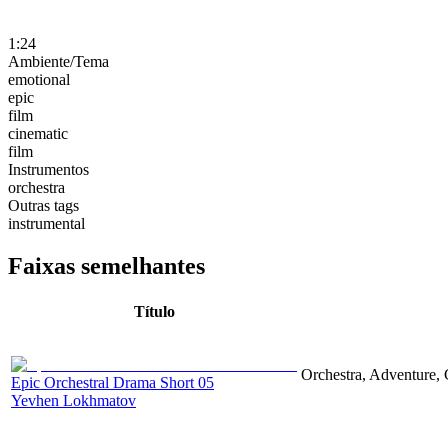
1:24
Ambiente/Tema
emotional
epic
film
cinematic
film
Instrumentos
orchestra
Outras tags
instrumental
Faixas semelhantes
Título
Orchestra, Adventure, 
Epic Orchestral Drama Short 05
Yevhen Lokhmatov