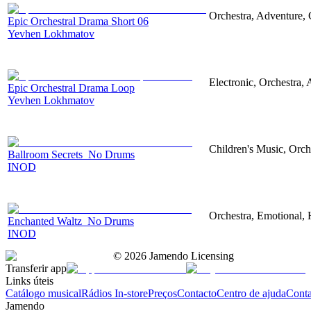
Orchestra, Adventure, 
Epic Orchestral Drama Short 06
Yevhen Lokhmatov
Electronic, Orchestra,
Epic Orchestral Drama Loop
Yevhen Lokhmatov
Children's Music, Orch
Ballroom Secrets_No Drums
INOD
Orchestra, Emotional,
Enchanted Waltz_No Drums
INOD
©
2026
Jamendo Licensing
Transferir app
Links úteis
Catálogo musical
Rádios In-store
Preços
Contacto
Centro de ajuda
Conta
Jamendo