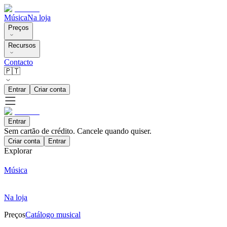
Música
Na loja
Preços
Recursos
Contacto
🇵🇹
Entrar
Criar conta
Entrar
Sem cartão de crédito. Cancele quando quiser.
Criar conta
Entrar
Explorar
Música
Na loja
Preços
Catálogo musical