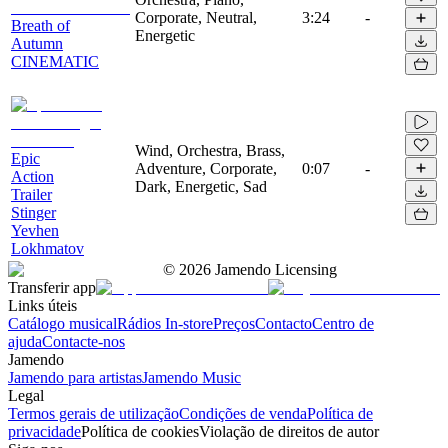
Corporate, Neutral,
3:24
-
Breath of
Energetic
Autumn
CINEMATIC
Wind, Orchestra, Brass,
Epic
Adventure, Corporate,
0:07
-
Action
Dark, Energetic, Sad
Trailer
Stinger
Yevhen
Lokhmatov
©
2026
Jamendo Licensing
Transferir app
Links úteis
Catálogo musical
Rádios In-store
Preços
Contacto
Centro de
ajuda
Contacte-nos
Jamendo
Jamendo para artistas
Jamendo Music
Legal
Termos gerais de utilização
Condições de venda
Política de
privacidade
Política de cookies
Violação de direitos de autor