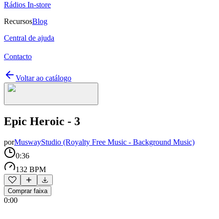
Rádios In-store
Recursos
Blog
Central de ajuda
Contacto
Voltar ao catálogo
Epic Heroic - 3
por
MuswayStudio (Royalty Free Music - Background Music)
0:36
132 BPM
Comprar faixa
0:00