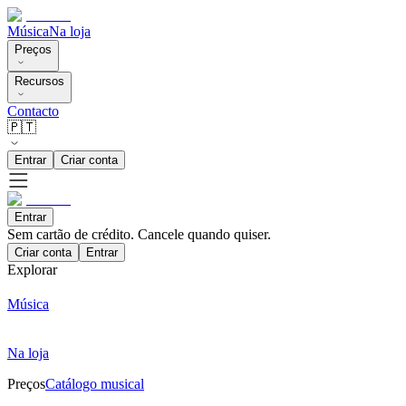
Música
Na loja
Preços
Recursos
Contacto
🇵🇹
Entrar
Criar conta
Entrar
Sem cartão de crédito. Cancele quando quiser.
Criar conta
Entrar
Explorar
Música
Na loja
Preços
Catálogo musical