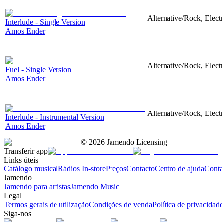
Alternative/Rock, Electr
Interlude - Single Version
Amos Ender
Alternative/Rock, Electr
Fuel - Single Version
Amos Ender
Alternative/Rock, Electr
Interlude - Instrumental Version
Amos Ender
©
2026
Jamendo Licensing
Transferir app
Links úteis
Catálogo musical
Rádios In-store
Preços
Contacto
Centro de ajuda
Conta
Jamendo
Jamendo para artistas
Jamendo Music
Legal
Termos gerais de utilização
Condições de venda
Política de privacidad
Siga-nos