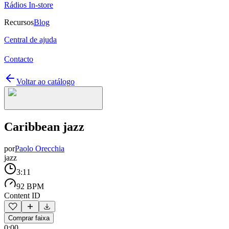
Rádios In-store
Recursos
Blog
Central de ajuda
Contacto
Voltar ao catálogo
Caribbean jazz
por
Paolo Orecchia
jazz
3:11
92 BPM
Content ID
Comprar faixa
0:00