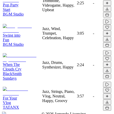
Trombone,
2:25
-
Pop Party
Videogame, Happy,
Start
Upbeat
BGM Studio
Jazz, Wind,
Trumpet,
3:05
-
Swing into
Celebration, Happy
Fun
BGM Studio
Jazz, Drums,
When The
2:24
-
Synthesizer, Happy
Clouds Cry
BlackSmith
Sundays
Jazz, Strings, Piano,
Vlog, Neutral,
3:57
-
For Your
Happy, Groovy
Vlog
TATANX
©
2026
Jamendo Licensing