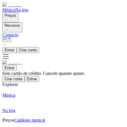
Música
Na loja
Preços
Recursos
Contacto
🇵🇹
Entrar
Criar conta
Entrar
Sem cartão de crédito. Cancele quando quiser.
Criar conta
Entrar
Explorar
Música
Na loja
Preços
Catálogo musical