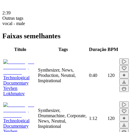
2:39
Outras tags
vocal - male
Faixas semelhantes
Título
Tags
Duração
BPM
Synthesizer, News,
Production, Neutral,
0:40
120
Technological
Inspirational
Documentary
Yevhen
Lokhmatov
Synthesizer,
Drummachine, Corporate,
1:12
120
Technological
News, Neutral,
Documentary
Inspirational
Yevhen