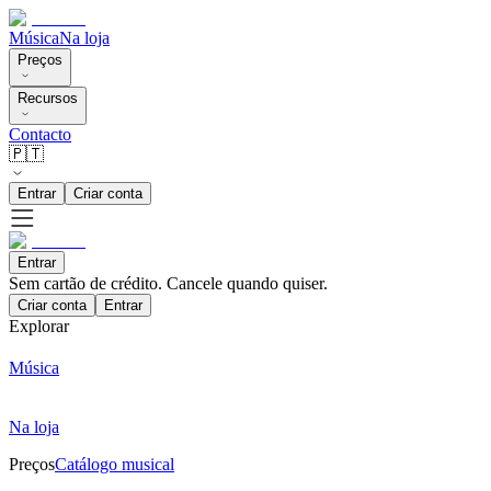
Música
Na loja
Preços
Recursos
Contacto
🇵🇹
Entrar
Criar conta
Entrar
Sem cartão de crédito. Cancele quando quiser.
Criar conta
Entrar
Explorar
Música
Na loja
Preços
Catálogo musical