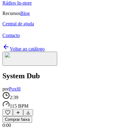
Rádios In-store
Recursos
Blog
Central de ajuda
Contacto
Voltar ao catálogo
System Dub
por
Poxfil
2:39
115 BPM
Comprar faixa
0:00