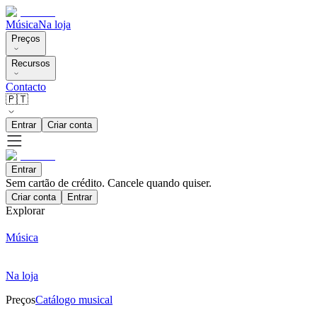
Música
Na loja
Preços
Recursos
Contacto
🇵🇹
Entrar
Criar conta
Entrar
Sem cartão de crédito. Cancele quando quiser.
Criar conta
Entrar
Explorar
Música
Na loja
Preços
Catálogo musical