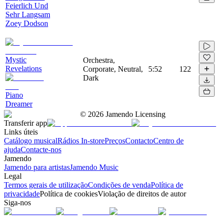
Feierlich Und
Sehr Langsam
Zoey Dodson
Mystic
Orchestra,
Revelations
Corporate, Neutral,
5:52
122
Dark
Piano
Dreamer
©
2026
Jamendo Licensing
Transferir app
Links úteis
Catálogo musical
Rádios In-store
Preços
Contacto
Centro de
ajuda
Contacte-nos
Jamendo
Jamendo para artistas
Jamendo Music
Legal
Termos gerais de utilização
Condições de venda
Política de
privacidade
Política de cookies
Violação de direitos de autor
Siga-nos