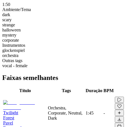
1:50
Ambiente/Tema
dark
scary
strange
halloween
mystery
corporate
Instrumentos
glockenspiel
orchestra
Outras tags
vocal - female
Faixas semelhantes
Título
Tags
Duração
BPM
Orchestra,
Twilight
Corporate, Neutral,
1:45
-
Forest
Dark
Pavel