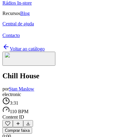
Rádios In-store
Recursos
Blog
Central de ajuda
Contacto
Voltar ao catálogo
Chill House
por
Stan Maslow
electronic
3:31
110 BPM
Content ID
Comprar faixa
0:00