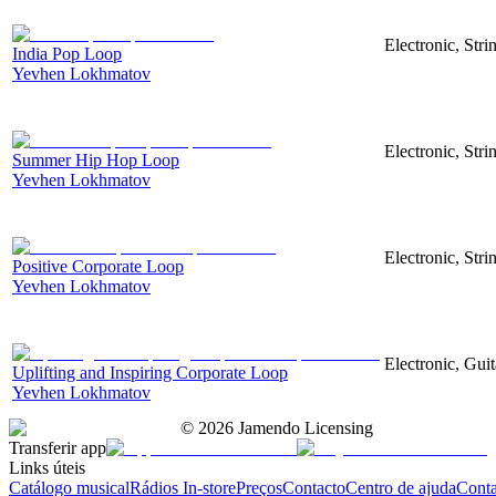
Electronic, Str
India Pop Loop
Yevhen Lokhmatov
Electronic, Str
Summer Hip Hop Loop
Yevhen Lokhmatov
Electronic, Str
Positive Corporate Loop
Yevhen Lokhmatov
Electronic, Gui
Uplifting and Inspiring Corporate Loop
Yevhen Lokhmatov
©
2026
Jamendo Licensing
Transferir app
Links úteis
Catálogo musical
Rádios In-store
Preços
Contacto
Centro de ajuda
Conta