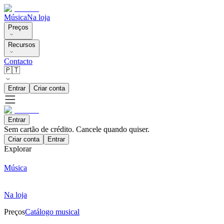
Música
Na loja
Preços
Recursos
Contacto
🇵🇹
Entrar
Criar conta
Entrar
Sem cartão de crédito. Cancele quando quiser.
Criar conta
Entrar
Explorar
Música
Na loja
Preços
Catálogo musical