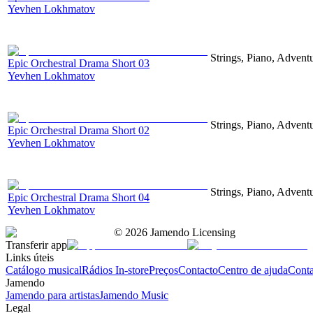
Yevhen Lokhmatov
Strings, Piano, Advent
Epic Orchestral Drama Short 03
Yevhen Lokhmatov
Strings, Piano, Advent
Epic Orchestral Drama Short 02
Yevhen Lokhmatov
Strings, Piano, Advent
Epic Orchestral Drama Short 04
Yevhen Lokhmatov
©
2026
Jamendo Licensing
Transferir app
Links úteis
Catálogo musical
Rádios In-store
Preços
Contacto
Centro de ajuda
Conta
Jamendo
Jamendo para artistas
Jamendo Music
Legal