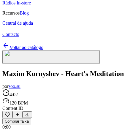
Rádios In-store
Recursos
Blog
Central de ajuda
Contacto
Voltar ao catálogo
Maxim Kornyshev - Heart's Meditation
por
soo.su
4:02
120 BPM
Content ID
Comprar faixa
0:00