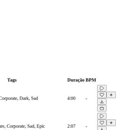
Tags
Duração
BPM
 Corporate, Dark, Sad
4:00
-
ure, Corporate, Sad, Epic
2:07
-