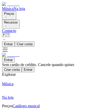
Música
Na loja
Preços
Recursos
Contacto
🇵🇹
Entrar
Criar conta
Entrar
Sem cartão de crédito. Cancele quando quiser.
Criar conta
Entrar
Explorar
Música
Na loja
Preços
Catálogo musical