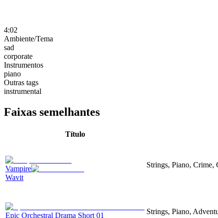
4:02
Ambiente/Tema
sad
corporate
Instrumentos
piano
Outras tags
instrumental
Faixas semelhantes
Título
Strings, Piano, Crime,
Vampire
Wavit
Strings, Piano, Advent
Epic Orchestral Drama Short 01