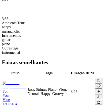
3:36
Ambiente/Tema
happy
melancholic
Instrumentos
guitar
piano
Outras tags
instrumental
Faixas semelhantes
Título
Tags
Duração
BPM
Jazz, Strings, Piano, Vlog,
For
3:57
-
Neutral, Happy, Groovy
Your
Vlog
TATANX