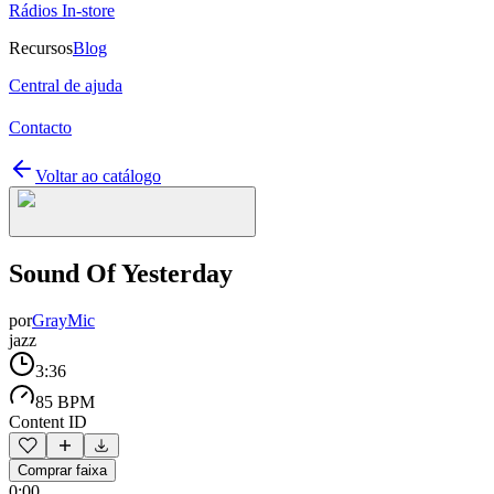
Rádios In-store
Recursos
Blog
Central de ajuda
Contacto
Voltar ao catálogo
Sound Of Yesterday
por
GrayMic
jazz
3:36
85 BPM
Content ID
Comprar faixa
0:00