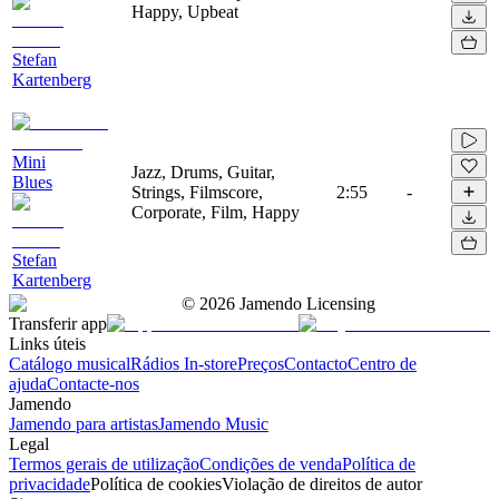
Happy, Upbeat
Stefan
Kartenberg
Mini
Jazz, Drums, Guitar,
Blues
Strings, Filmscore,
2:55
-
Corporate, Film, Happy
Stefan
Kartenberg
©
2026
Jamendo Licensing
Transferir app
Links úteis
Catálogo musical
Rádios In-store
Preços
Contacto
Centro de
ajuda
Contacte-nos
Jamendo
Jamendo para artistas
Jamendo Music
Legal
Termos gerais de utilização
Condições de venda
Política de
privacidade
Política de cookies
Violação de direitos de autor