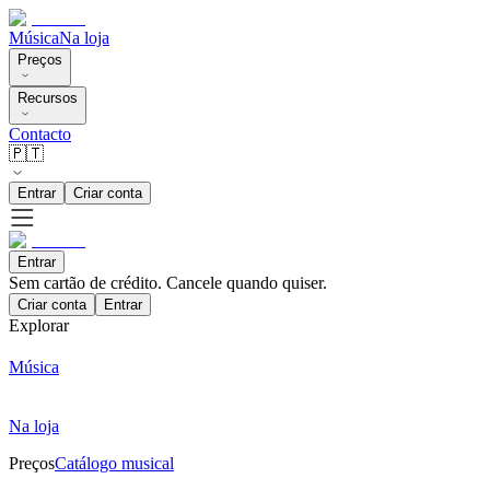
Música
Na loja
Preços
Recursos
Contacto
🇵🇹
Entrar
Criar conta
Entrar
Sem cartão de crédito. Cancele quando quiser.
Criar conta
Entrar
Explorar
Música
Na loja
Preços
Catálogo musical