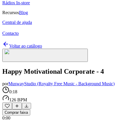
Rádios In-store
Recursos
Blog
Central de ajuda
Contacto
Voltar ao catálogo
Happy Motivational Corporate - 4
por
MuswayStudio (Royalty Free Music - Background Music)
0:18
126 BPM
Comprar faixa
0:00