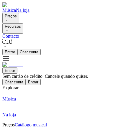
Música
Na loja
Preços
Recursos
Contacto
🇵🇹
Entrar
Criar conta
Entrar
Sem cartão de crédito. Cancele quando quiser.
Criar conta
Entrar
Explorar
Música
Na loja
Preços
Catálogo musical