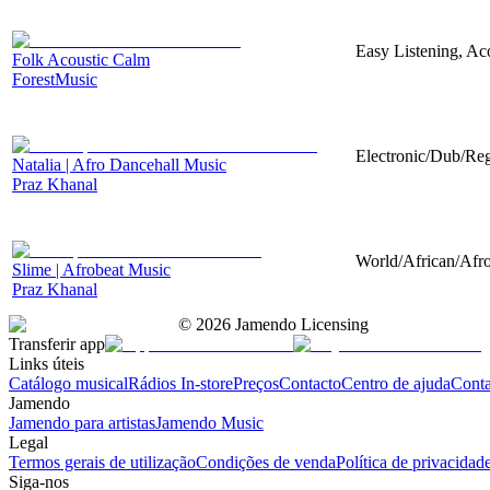
Easy Listening, Aco
Folk Acoustic Calm
ForestMusic
Electronic/Dub/Reg
Natalia | Afro Dancehall Music
Praz Khanal
World/African/Afro
Slime | Afrobeat Music
Praz Khanal
©
2026
Jamendo Licensing
Transferir app
Links úteis
Catálogo musical
Rádios In-store
Preços
Contacto
Centro de ajuda
Conta
Jamendo
Jamendo para artistas
Jamendo Music
Legal
Termos gerais de utilização
Condições de venda
Política de privacidad
Siga-nos