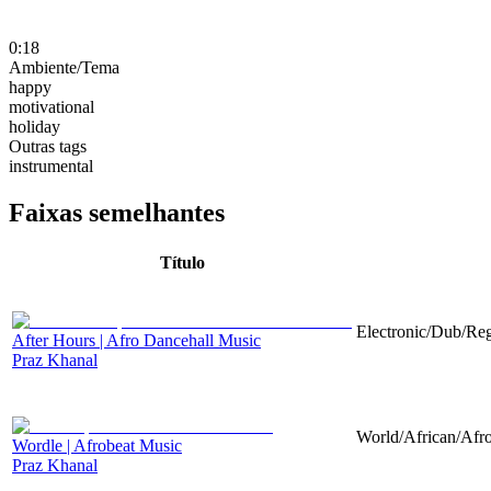
0:18
Ambiente/Tema
happy
motivational
holiday
Outras tags
instrumental
Faixas semelhantes
Título
Electronic/Dub/Reg
After Hours | Afro Dancehall Music
Praz Khanal
World/African/Afro
Wordle | Afrobeat Music
Praz Khanal