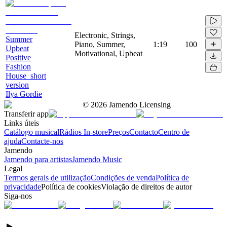
Electronic, Strings,
Summer
Piano, Summer,
1:19
100
Upbeat
Motivational, Upbeat
Positive
Fashion
House_short
version
Ilya Gordie
©
2026
Jamendo Licensing
Transferir app
Links úteis
Catálogo musical
Rádios In-store
Preços
Contacto
Centro de
ajuda
Contacte-nos
Jamendo
Jamendo para artistas
Jamendo Music
Legal
Termos gerais de utilização
Condições de venda
Política de
privacidade
Política de cookies
Violação de direitos de autor
Siga-nos