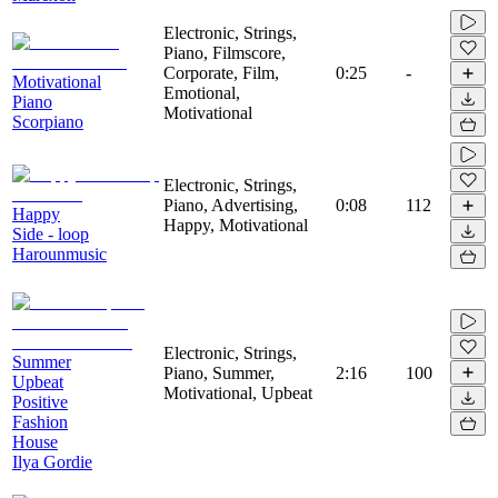
Electronic, Strings,
Piano, Filmscore,
Corporate, Film,
0:25
-
Motivational
Emotional,
Piano
Motivational
Scorpiano
Electronic, Strings,
Piano, Advertising,
0:08
112
Happy
Happy, Motivational
Side - loop
Harounmusic
Electronic, Strings,
Summer
Piano, Summer,
2:16
100
Upbeat
Motivational, Upbeat
Positive
Fashion
House
Ilya Gordie