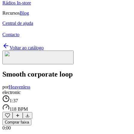
Rádios In-store
Recursos
Blog
Central de ajuda
Contacto
Voltar ao catálogo
Smooth corporate loop
por
Heavenless
electronic
1:37
118 BPM
Comprar faixa
0:00