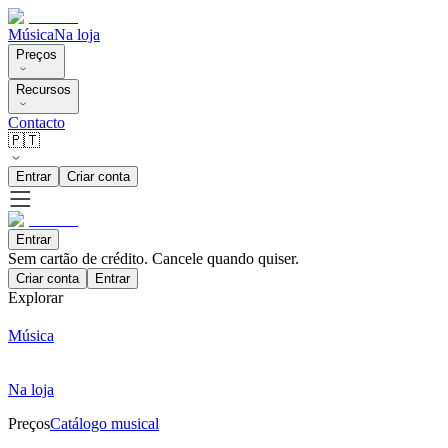
Música
Na loja
Preços
Recursos
Contacto
🇵🇹
Entrar
Criar conta
Entrar
Sem cartão de crédito. Cancele quando quiser.
Criar conta
Entrar
Explorar
Música
Na loja
Preços
Catálogo musical