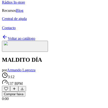
Rádios In-store
Recursos
Blog
Central de ajuda
Contacto
Voltar ao catálogo
MALDITO DÍA
por
Armando Lagozza
3:12
137 BPM
Comprar faixa
0:00