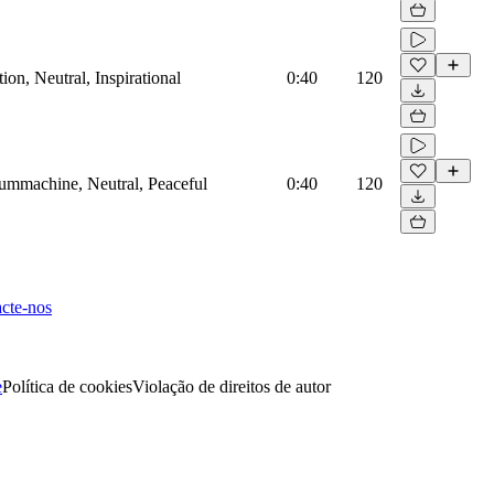
on, Neutral, Inspirational
0:40
120
rummachine, Neutral, Peaceful
0:40
120
cte-nos
e
Política de cookies
Violação de direitos de autor