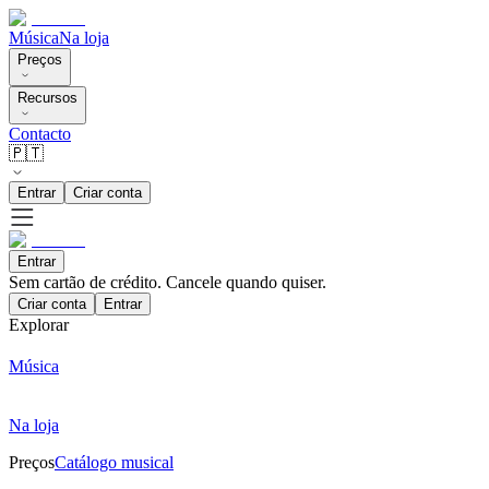
Música
Na loja
Preços
Recursos
Contacto
🇵🇹
Entrar
Criar conta
Entrar
Sem cartão de crédito. Cancele quando quiser.
Criar conta
Entrar
Explorar
Música
Na loja
Preços
Catálogo musical