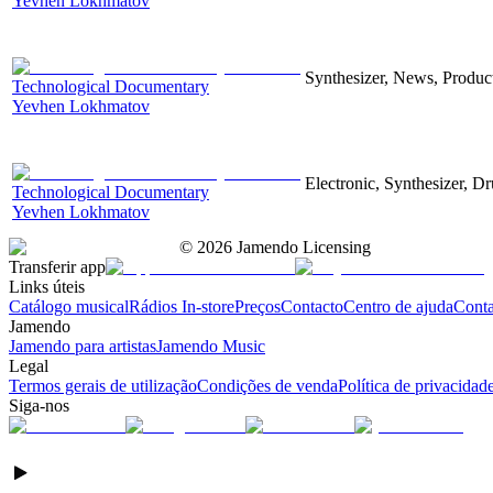
Yevhen Lokhmatov
Synthesizer, News, Producti
Technological Documentary
Yevhen Lokhmatov
Electronic, Synthesizer, D
Technological Documentary
Yevhen Lokhmatov
©
2026
Jamendo Licensing
Transferir app
Links úteis
Catálogo musical
Rádios In-store
Preços
Contacto
Centro de ajuda
Conta
Jamendo
Jamendo para artistas
Jamendo Music
Legal
Termos gerais de utilização
Condições de venda
Política de privacidad
Siga-nos