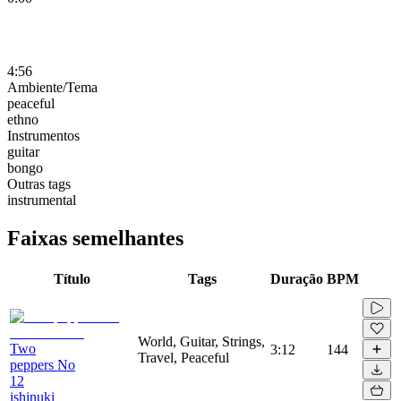
4:56
Ambiente/Tema
peaceful
ethno
Instrumentos
guitar
bongo
Outras tags
instrumental
Faixas semelhantes
Título
Tags
Duração
BPM
World, Guitar, Strings,
Two
3:12
144
Travel, Peaceful
peppers No
12
ishinuki