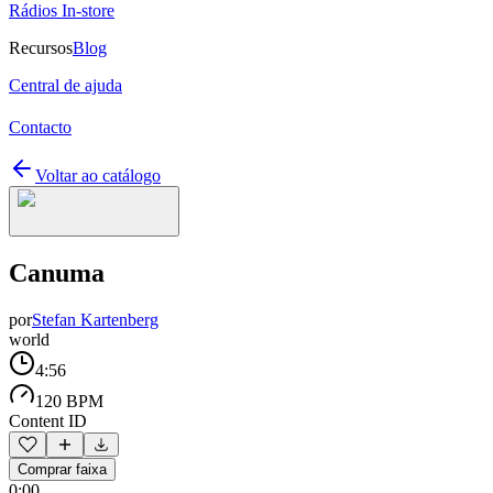
Rádios In-store
Recursos
Blog
Central de ajuda
Contacto
Voltar ao catálogo
Canuma
por
Stefan Kartenberg
world
4:56
120 BPM
Content ID
Comprar faixa
0:00