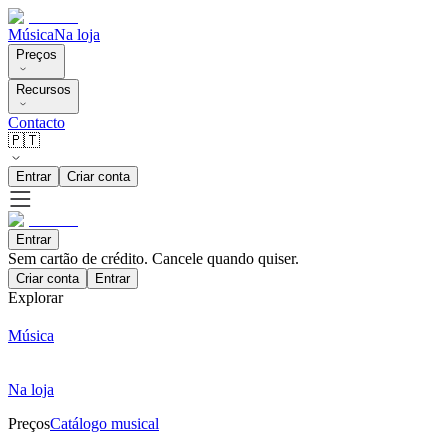
Música
Na loja
Preços
Recursos
Contacto
🇵🇹
Entrar
Criar conta
Entrar
Sem cartão de crédito. Cancele quando quiser.
Criar conta
Entrar
Explorar
Música
Na loja
Preços
Catálogo musical