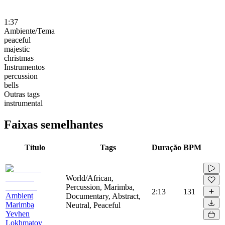
1:37
Ambiente/Tema
peaceful
majestic
christmas
Instrumentos
percussion
bells
Outras tags
instrumental
Faixas semelhantes
Título
Tags
Duração
BPM
World/African,
Percussion, Marimba,
2:13
131
Ambient
Documentary, Abstract,
Marimba
Neutral, Peaceful
Yevhen
Lokhmatov