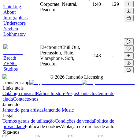
Corporate, Neutral,
1:40
129
Thinking
Peaceful
About
Infographics
Underscore
Yevhen
Lokhmatov
Electronic/Chill Out,
Percussion, Flute,
2:43
-
Breath
Vibraphone, Soft,
ZENG
Peaceful
Studios
©
2026
Jamendo Licensing
Transferir app
Links úteis
Catálogo musical
Rádios In-store
Preços
Contacto
Centro de
ajuda
Contacte-nos
Jamendo
Jamendo para artistas
Jamendo Music
Legal
Termos gerais de utilização
Condições de venda
Política de
privacidade
Política de cookies
Violação de direitos de autor
Siga-nos