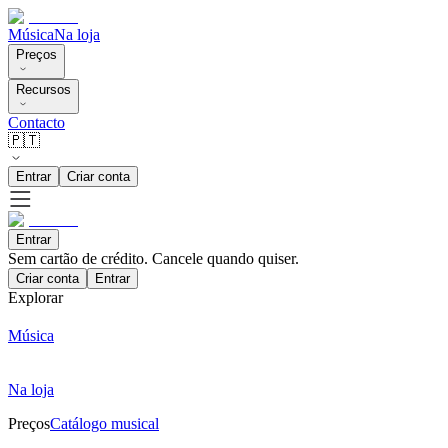
Música
Na loja
Preços
Recursos
Contacto
🇵🇹
Entrar
Criar conta
Entrar
Sem cartão de crédito. Cancele quando quiser.
Criar conta
Entrar
Explorar
Música
Na loja
Preços
Catálogo musical