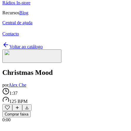
Rádios In-store
Recursos
Blog
Central de ajuda
Contacto
Voltar ao catálogo
Christmas Mood
por
Alex Che
1:37
125 BPM
Comprar faixa
0:00