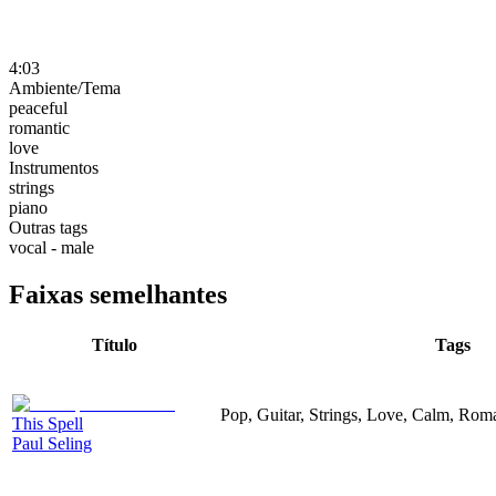
4:03
Ambiente/Tema
peaceful
romantic
love
Instrumentos
strings
piano
Outras tags
vocal - male
Faixas semelhantes
Título
Tags
Pop, Guitar, Strings, Love, Calm, Rom
This Spell
Paul Seling