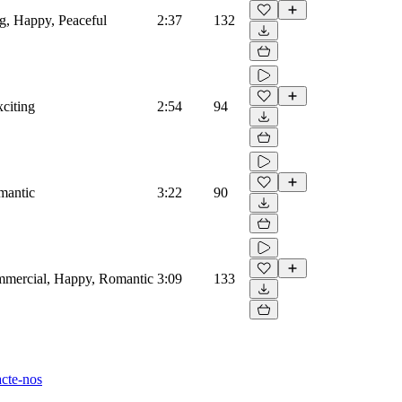
ng, Happy, Peaceful
2:37
132
xciting
2:54
94
mantic
3:22
90
ommercial, Happy, Romantic
3:09
133
cte-nos