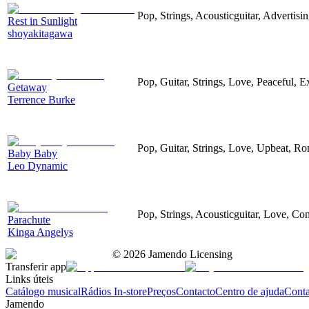
Pop, Strings, Acousticguitar, Advertisi
Rest in Sunlight
shoyakitagawa
Pop, Guitar, Strings, Love, Peaceful, E
Getaway
Terrence Burke
Pop, Guitar, Strings, Love, Upbeat, Ro
Baby Baby
Leo Dynamic
Pop, Strings, Acousticguitar, Love, C
Parachute
Kinga Angelys
©
2026
Jamendo Licensing
Transferir app
Links úteis
Catálogo musical
Rádios In-store
Preços
Contacto
Centro de ajuda
Conta
Jamendo