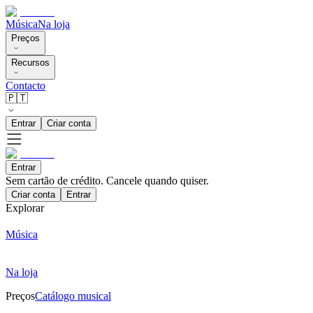
Música
Na loja
Preços
Recursos
Contacto
🇵🇹
Entrar
Criar conta
Entrar
Sem cartão de crédito. Cancele quando quiser.
Criar conta
Entrar
Explorar
Música
Na loja
Preços
Catálogo musical