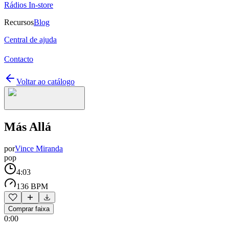
Rádios In-store
Recursos
Blog
Central de ajuda
Contacto
Voltar ao catálogo
Más Allá
por
Vince Miranda
pop
4:03
136 BPM
Comprar faixa
0:00