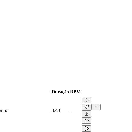
Duração
BPM
antic
3:43
-