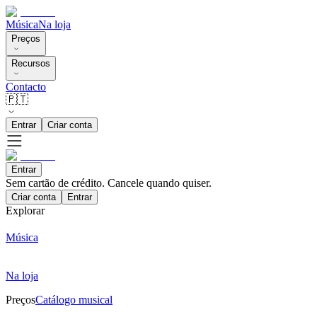
Música
Na loja
Preços
Recursos
Contacto
🇵🇹
Entrar
Criar conta
Entrar
Sem cartão de crédito. Cancele quando quiser.
Criar conta
Entrar
Explorar
Música
Na loja
Preços
Catálogo musical