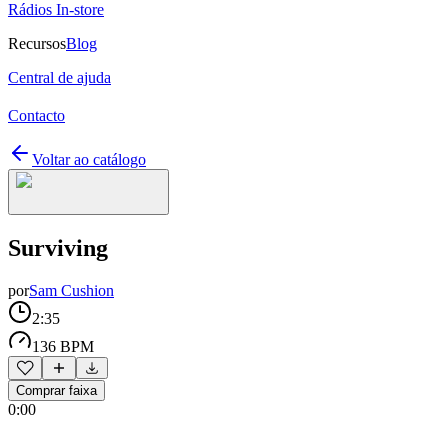
Rádios In-store
Recursos
Blog
Central de ajuda
Contacto
Voltar ao catálogo
Surviving
por
Sam Cushion
2:35
136 BPM
Comprar faixa
0:00