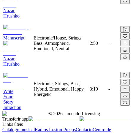
Nazar
Hrushko
Manuscript
Electronic/House, Strings,
Bass, Atmospheric,
2:50
-
Emotional, Neutral
Nazar
Hrushko
Electronic, Strings, Bass,
Hybrid, Emotional, Happy,
3:10
-
Write
Energetic
Your
Story
Infraction
©
2026
Jamendo Licensing
Transferir app
Links úteis
Catálogo musical
Rádios In-store
Preços
Contacto
Centro de