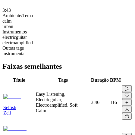
3:43
Ambiente/Tema
calm
urban
Instrumentos
electricguitar
electroamplified
Outras tags
instrumental
Faixas semelhantes
Título
Tags
Duração
BPM
Easy Listening,
Electricguitar,
3:46
116
Electroamplified, Soft,
Selfish
Calm
Zell