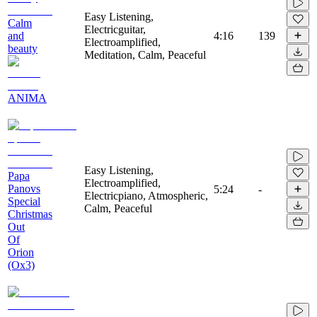
Easy Listening,
Calm
Electricguitar,
and
4:16
139
Electroamplified,
beauty
Meditation, Calm, Peaceful
ANIMA
Easy Listening,
Papa
Electroamplified,
Panovs
5:24
-
Electricpiano, Atmospheric,
Special
Calm, Peaceful
Christmas
Out
Of
Orion
(Ox3)