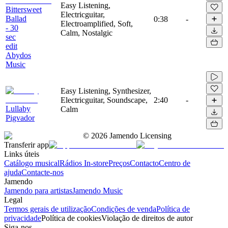
Easy Listening,
Bittersweet
Electricguitar,
Ballad
0:38
-
Electroamplified, Soft,
- 30
Calm, Nostalgic
sec
edit
Abydos
Music
Easy Listening, Synthesizer,
Electricguitar, Soundscape,
2:40
-
Lullaby
Calm
Pigvador
©
2026
Jamendo Licensing
Transferir app
Links úteis
Catálogo musical
Rádios In-store
Preços
Contacto
Centro de
ajuda
Contacte-nos
Jamendo
Jamendo para artistas
Jamendo Music
Legal
Termos gerais de utilização
Condições de venda
Política de
privacidade
Política de cookies
Violação de direitos de autor
Siga-nos