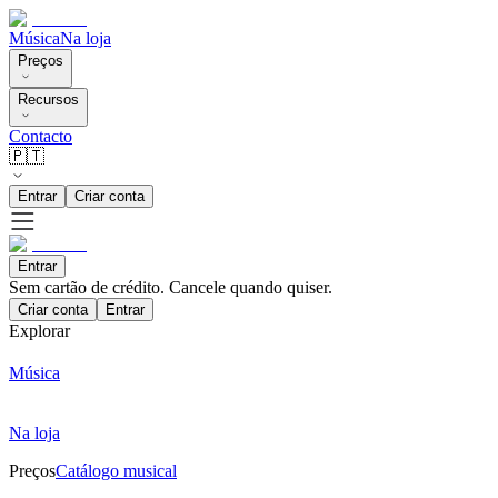
Música
Na loja
Preços
Recursos
Contacto
🇵🇹
Entrar
Criar conta
Entrar
Sem cartão de crédito. Cancele quando quiser.
Criar conta
Entrar
Explorar
Música
Na loja
Preços
Catálogo musical