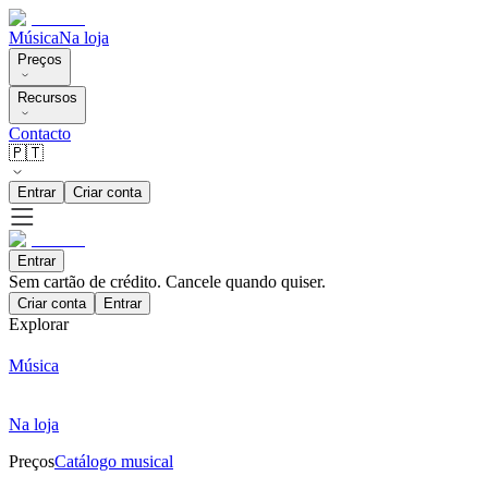
Música
Na loja
Preços
Recursos
Contacto
🇵🇹
Entrar
Criar conta
Entrar
Sem cartão de crédito. Cancele quando quiser.
Criar conta
Entrar
Explorar
Música
Na loja
Preços
Catálogo musical