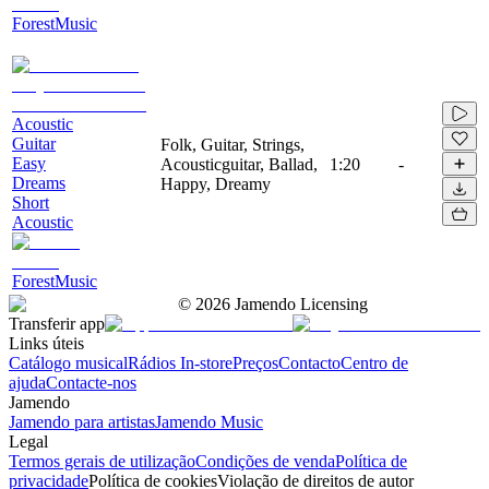
ForestMusic
Acoustic
Guitar
Folk, Guitar, Strings,
Easy
Acousticguitar, Ballad,
1:20
-
Dreams
Happy, Dreamy
Short
Acoustic
ForestMusic
©
2026
Jamendo Licensing
Transferir app
Links úteis
Catálogo musical
Rádios In-store
Preços
Contacto
Centro de
ajuda
Contacte-nos
Jamendo
Jamendo para artistas
Jamendo Music
Legal
Termos gerais de utilização
Condições de venda
Política de
privacidade
Política de cookies
Violação de direitos de autor