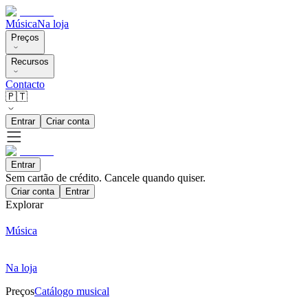
Música
Na loja
Preços
Recursos
Contacto
🇵🇹
Entrar
Criar conta
Entrar
Sem cartão de crédito. Cancele quando quiser.
Criar conta
Entrar
Explorar
Música
Na loja
Preços
Catálogo musical