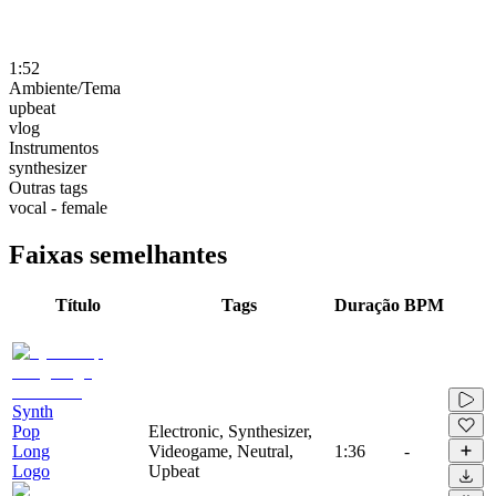
1:52
Ambiente/Tema
upbeat
vlog
Instrumentos
synthesizer
Outras tags
vocal - female
Faixas semelhantes
Título
Tags
Duração
BPM
Synth
Pop
Electronic, Synthesizer,
Long
Videogame, Neutral,
1:36
-
Logo
Upbeat