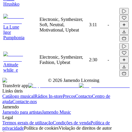
Hrushko
Electronic, Synthesizer,
Soft, Neutral,
3:11
-
La Lune
Motivational, Upbeat
Igor
Pumphonia
Electronic, Synthesizer,
2:30
-
Fashion, Upbeat
Attitude
while_e
©
2026
Jamendo Licensing
Transferir app
Links úteis
Catálogo musical
Rádios In-store
Preços
Contacto
Centro de
ajuda
Contacte-nos
Jamendo
Jamendo para artistas
Jamendo Music
Legal
Termos gerais de utilização
Condições de venda
Política de
privacidade
Política de cookies
Violação de direitos de autor