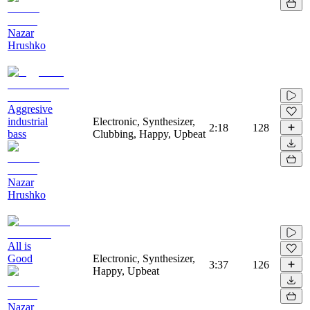
Nazar
Hrushko
Aggresive
industrial
Electronic, Synthesizer,
2:18
128
bass
Clubbing, Happy, Upbeat
Nazar
Hrushko
All is
Good
Electronic, Synthesizer,
3:37
126
Happy, Upbeat
Nazar