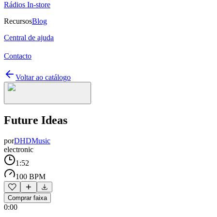
Rádios In-store
Recursos
Blog
Central de ajuda
Contacto
Voltar ao catálogo
Future Ideas
por
DHDMusic
electronic
1:52
100 BPM
Comprar faixa
0:00