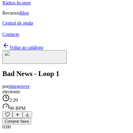
Rádios In-store
Recursos
Blog
Central de ajuda
Contacto
Voltar ao catálogo
Bad News - Loop 1
por
pinegroove
electronic
2:20
96 BPM
Comprar faixa
0:00