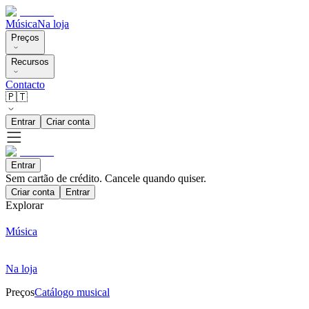
Música
Na loja
Preços
Recursos
Contacto
🇵🇹
Entrar
Criar conta
Entrar
Sem cartão de crédito. Cancele quando quiser.
Criar conta
Entrar
Explorar
Música
Na loja
Preços
Catálogo musical