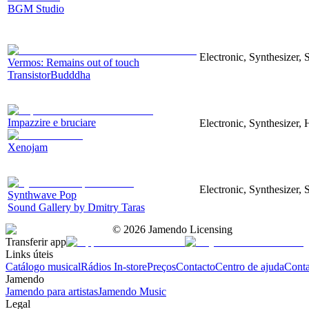
BGM Studio
Electronic, Synthesizer, 
Vermos: Remains out of touch
TransistorBudddha
Impazzire e bruciare
Electronic, Synthesizer, 
Xenojam
Electronic, Synthesizer, S
Synthwave Pop
Sound Gallery by Dmitry Taras
©
2026
Jamendo Licensing
Transferir app
Links úteis
Catálogo musical
Rádios In-store
Preços
Contacto
Centro de ajuda
Conta
Jamendo
Jamendo para artistas
Jamendo Music
Legal