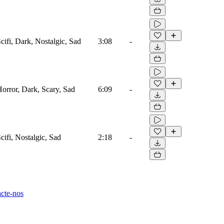
Scifi, Dark, Nostalgic, Sad
3:08
-
Horror, Dark, Scary, Sad
6:09
-
cifi, Nostalgic, Sad
2:18
-
cte-nos