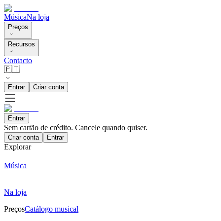
Música
Na loja
Preços
Recursos
Contacto
🇵🇹
Entrar
Criar conta
Entrar
Sem cartão de crédito. Cancele quando quiser.
Criar conta
Entrar
Explorar
Música
Na loja
Preços
Catálogo musical