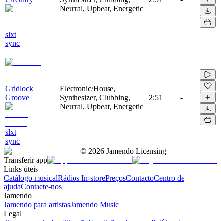
Neutral, Upbeat, Energetic
slxt
sync
Gridlock
Electronic/House,
Groove
Synthesizer, Clubbing,
2:51
-
Neutral, Upbeat, Energetic
slxt
sync
©
2026
Jamendo Licensing
Transferir app
Links úteis
Catálogo musical
Rádios In-store
Preços
Contacto
Centro de
ajuda
Contacte-nos
Jamendo
Jamendo para artistas
Jamendo Music
Legal