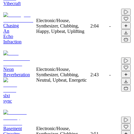
Vibecraft
Electronic/House,
Chasing
Synthesizer, Clubbing,
2:04
-
An
Happy, Upbeat, Uplifting
Echo
Infraction
Neon
Electronic/House,
Reverberation
Synthesizer, Clubbing,
2:43
-
Neutral, Upbeat, Energetic
slxt
sync
Basement
Electronic/House,
Circuitry
Synthesizer, Clubbing,
2:51
-