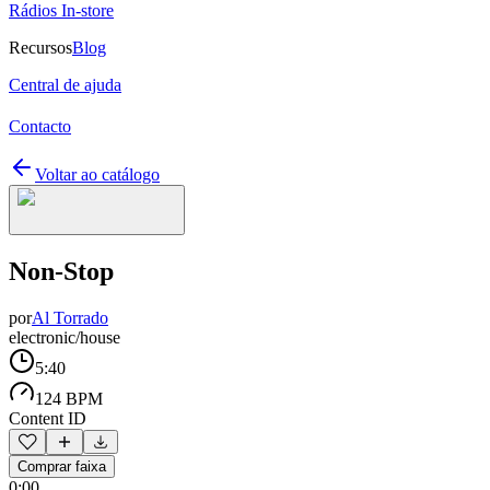
Rádios In-store
Recursos
Blog
Central de ajuda
Contacto
Voltar ao catálogo
Non-Stop
por
Al Torrado
electronic/house
5:40
124 BPM
Content ID
Comprar faixa
0:00