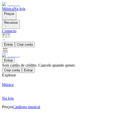
Música
Na loja
Preços
Recursos
Contacto
🇵🇹
Entrar
Criar conta
Entrar
Sem cartão de crédito. Cancele quando quiser.
Criar conta
Entrar
Explorar
Música
Na loja
Preços
Catálogo musical