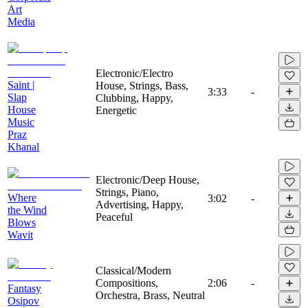
Art
Media
Electronic/Electro
Saint |
House, Strings, Bass,
3:33
-
Slap
Clubbing, Happy,
House
Energetic
Music
Praz
Khanal
Electronic/Deep House,
Strings, Piano,
Where
3:02
-
Advertising, Happy,
the Wind
Peaceful
Blows
Wavit
Classical/Modern
Compositions,
2:06
-
Fantasy
Orchestra, Brass, Neutral
Osipov