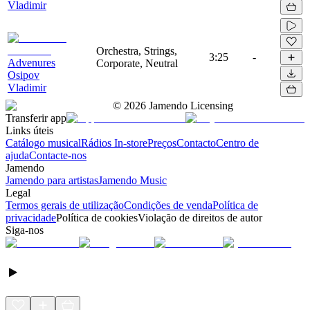
Vladimir
Orchestra, Strings,
3:25
-
Advenures
Corporate, Neutral
Osipov
Vladimir
©
2026
Jamendo Licensing
Transferir app
Links úteis
Catálogo musical
Rádios In-store
Preços
Contacto
Centro de
ajuda
Contacte-nos
Jamendo
Jamendo para artistas
Jamendo Music
Legal
Termos gerais de utilização
Condições de venda
Política de
privacidade
Política de cookies
Violação de direitos de autor
Siga-nos