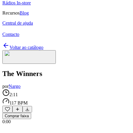
Rádios In-store
Recursos
Blog
Central de ajuda
Contacto
Voltar ao catálogo
The Winners
por
Nargo
2:11
117 BPM
Comprar faixa
0:00