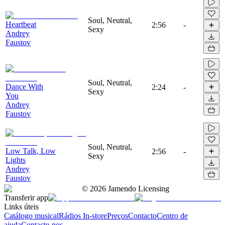
Soul, Neutral,
Heartbeat
2:56
-
Sexy
Andrey
Faustov
Soul, Neutral,
Dance With
2:24
-
Sexy
You
Andrey
Faustov
Soul, Neutral,
Low Talk, Low
2:56
-
Sexy
Lights
Andrey
Faustov
©
2026
Jamendo Licensing
Transferir app
Links úteis
Catálogo musical
Rádios In-store
Preços
Contacto
Centro de
ajuda
Contacte-nos