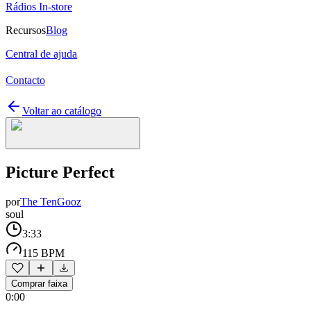
Rádios In-store
Recursos
Blog
Central de ajuda
Contacto
Voltar ao catálogo
Picture Perfect
por
The TenGooz
soul
3:33
115 BPM
Comprar faixa
0:00