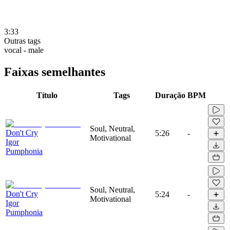
3:33
Outras tags
vocal - male
Faixas semelhantes
Título
Tags
Duração
BPM
Soul, Neutral,
Don't Cry
5:26
-
Motivational
Igor
Pumphonia
Soul, Neutral,
Don't Cry
5:24
-
Motivational
Igor
Pumphonia