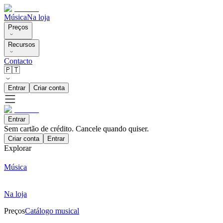
Música
Na loja
Preços
Recursos
Contacto
🇵🇹
Entrar
Criar conta
Entrar
Sem cartão de crédito. Cancele quando quiser.
Criar conta
Entrar
Explorar
Música
Na loja
Preços
Catálogo musical