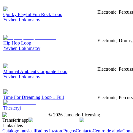
Electronic, Percus
Quirky Playful Fun Rock Loop
Yevhen Lokhmatov
Electronic, Drums
Hip Hop Loop
Yevhen Lokhmatov
Electronic, Percus
Minimal Ambient Corporate Loop
Yevhen Lokhmatov
Time For Dreaming Loop 1 Full
Electronic, Percus
Thesieryj
©
2026
Jamendo Licensing
Transferir app
Links úteis
Catálogo musical
Rádios In-store
Preços
Contacto
Centro de ajuda
Conta