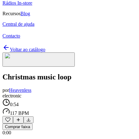
Rádios In-store
Recursos
Blog
Central de ajuda
Contacto
Voltar ao catálogo
Christmas music loop
por
Heavenless
electronic
0:54
117 BPM
Comprar faixa
0:00