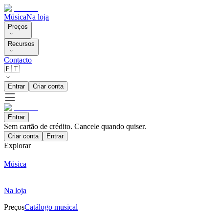
Música
Na loja
Preços
Recursos
Contacto
🇵🇹
Entrar
Criar conta
Entrar
Sem cartão de crédito. Cancele quando quiser.
Criar conta
Entrar
Explorar
Música
Na loja
Preços
Catálogo musical