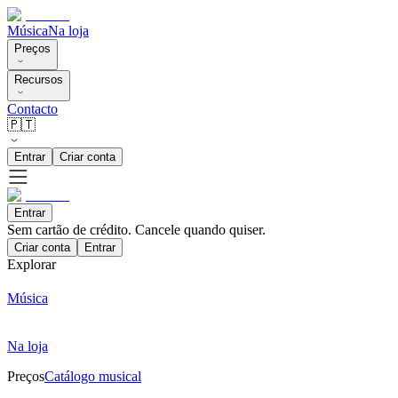
Música
Na loja
Preços
Recursos
Contacto
🇵🇹
Entrar
Criar conta
Entrar
Sem cartão de crédito. Cancele quando quiser.
Criar conta
Entrar
Explorar
Música
Na loja
Preços
Catálogo musical