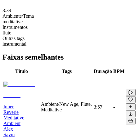
3:39
Ambiente/Tema
meditative
Instrumentos
flute
Outras tags
instrumental
Faixas semelhantes
Título
Tags
Duração
BPM
Ambient/New Age, Flute,
Inner
3:57
-
Meditative
Reverie
Meditative
Ambient
Alex
Saym