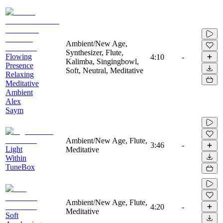
Ambient/New Age,
Synthesizer, Flute,
Flowing
4:10
-
Kalimba, Singingbowl,
Presence
Soft, Neutral, Meditative
Relaxing
Meditative
Ambient
Alex
Saym
Ambient/New Age, Flute,
3:46
-
Light
Meditative
Within
TuneBox
Ambient/New Age, Flute,
4:20
-
Meditative
Soft