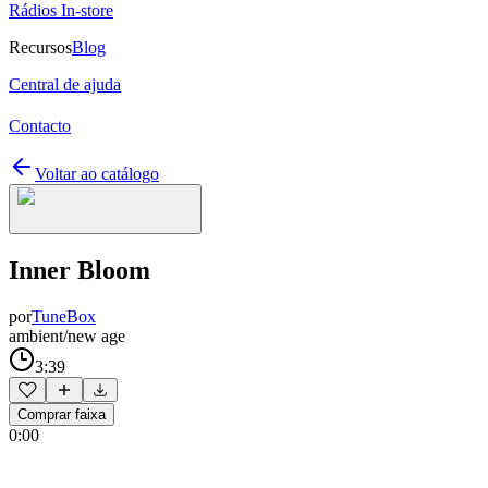
Rádios In-store
Recursos
Blog
Central de ajuda
Contacto
Voltar ao catálogo
Inner Bloom
por
TuneBox
ambient/new age
3:39
Comprar faixa
0:00