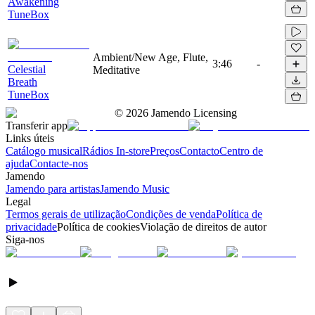
Awakening
TuneBox
Ambient/New Age, Flute,
3:46
-
Celestial
Meditative
Breath
TuneBox
©
2026
Jamendo Licensing
Transferir app
Links úteis
Catálogo musical
Rádios In-store
Preços
Contacto
Centro de
ajuda
Contacte-nos
Jamendo
Jamendo para artistas
Jamendo Music
Legal
Termos gerais de utilização
Condições de venda
Política de
privacidade
Política de cookies
Violação de direitos de autor
Siga-nos