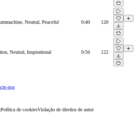
rummachine, Neutral, Peaceful
0:40
120
on, Neutral, Inspirational
0:56
122
cte-nos
e
Política de cookies
Violação de direitos de autor