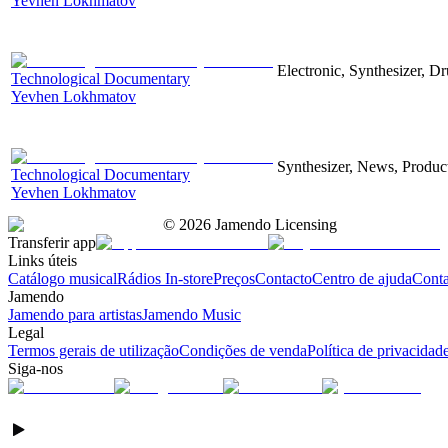
Yevhen Lokhmatov
Electronic, Synthesizer, D
Technological Documentary
Yevhen Lokhmatov
Synthesizer, News, Producti
Technological Documentary
Yevhen Lokhmatov
©
2026
Jamendo Licensing
Transferir app
Links úteis
Catálogo musical
Rádios In-store
Preços
Contacto
Centro de ajuda
Conta
Jamendo
Jamendo para artistas
Jamendo Music
Legal
Termos gerais de utilização
Condições de venda
Política de privacidad
Siga-nos