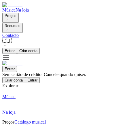
Música
Na loja
Preços
Recursos
Contacto
🇵🇹
Entrar
Criar conta
Entrar
Sem cartão de crédito. Cancele quando quiser.
Criar conta
Entrar
Explorar
Música
Na loja
Preços
Catálogo musical