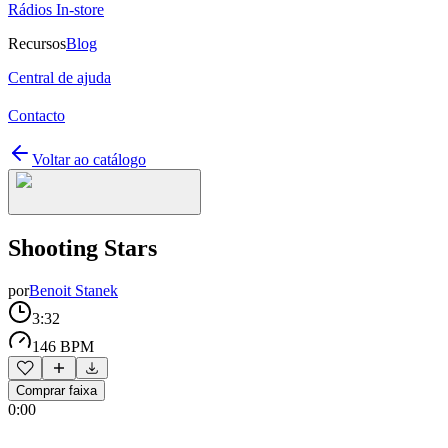
Rádios In-store
Recursos
Blog
Central de ajuda
Contacto
Voltar ao catálogo
Shooting Stars
por
Benoit Stanek
3:32
146 BPM
Comprar faixa
0:00