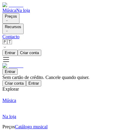
Música
Na loja
Preços
Recursos
Contacto
🇵🇹
Entrar
Criar conta
Entrar
Sem cartão de crédito. Cancele quando quiser.
Criar conta
Entrar
Explorar
Música
Na loja
Preços
Catálogo musical