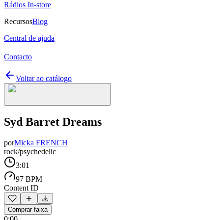
Rádios In-store
Recursos
Blog
Central de ajuda
Contacto
Voltar ao catálogo
Syd Barret Dreams
por
Micka FRENCH
rock/psychedelic
3:01
97 BPM
Content ID
Comprar faixa
0:00