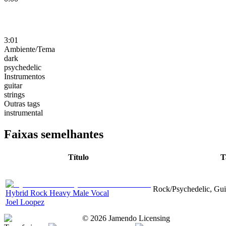
3:01
Ambiente/Tema
dark
psychedelic
Instrumentos
guitar
strings
Outras tags
instrumental
Faixas semelhantes
Título
T
Rock/Psychedelic, Guit
Hybrid Rock Heavy Male Vocal
Joel Loopez
©
2026
Jamendo Licensing