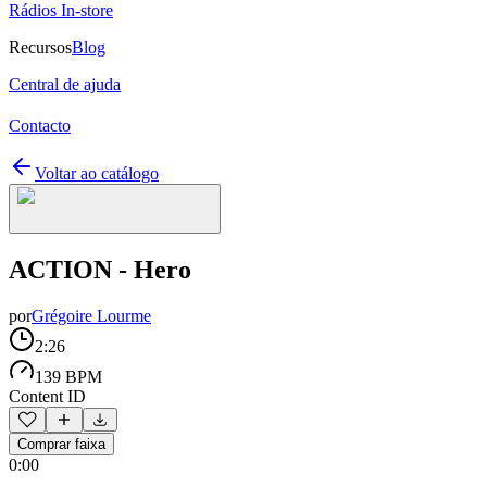
Rádios In-store
Recursos
Blog
Central de ajuda
Contacto
Voltar ao catálogo
ACTION - Hero
por
Grégoire Lourme
2:26
139 BPM
Content ID
Comprar faixa
0:00