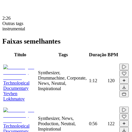
2:26
Outras tags
instrumental
Faixas semelhantes
Título
Tags
Duração
BPM
Synthesizer,
Drummachine, Corporate,
1:12
120
Technological
News, Neutral,
Documentary
Inspirational
Yevhen
Lokhmatov
Synthesizer, News,
Production, Neutral,
0:56
122
Technological
Inspirational
Documentary