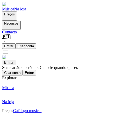
Música
Na loja
Preços
Recursos
Contacto
🇵🇹
Entrar
Criar conta
Entrar
Sem cartão de crédito. Cancele quando quiser.
Criar conta
Entrar
Explorar
Música
Na loja
Preços
Catálogo musical