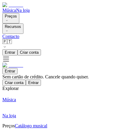
Música
Na loja
Preços
Recursos
Contacto
🇵🇹
Entrar
Criar conta
Entrar
Sem cartão de crédito. Cancele quando quiser.
Criar conta
Entrar
Explorar
Música
Na loja
Preços
Catálogo musical