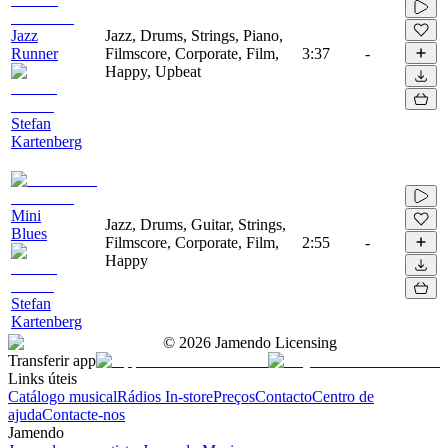
Jazz
Jazz, Drums, Strings, Piano,
Runner
Filmscore, Corporate, Film,
3:37
-
Happy, Upbeat
Stefan
Kartenberg
Mini
Jazz, Drums, Guitar, Strings,
Blues
Filmscore, Corporate, Film,
2:55
-
Happy
Stefan
Kartenberg
©
2026
Jamendo Licensing
Transferir app
Links úteis
Catálogo musical
Rádios In-store
Preços
Contacto
Centro de
ajuda
Contacte-nos
Jamendo