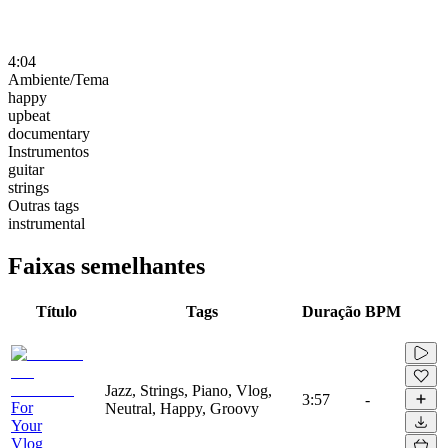
4:04
Ambiente/Tema
happy
upbeat
documentary
Instrumentos
guitar
strings
Outras tags
instrumental
Faixas semelhantes
Título
Tags
Duração
BPM
Jazz, Strings, Piano, Vlog,
3:57
-
For
Neutral, Happy, Groovy
Your
Vlog