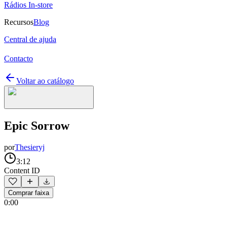
Rádios In-store
Recursos
Blog
Central de ajuda
Contacto
Voltar ao catálogo
Epic Sorrow
por
Thesieryj
3:12
Content ID
Comprar faixa
0:00