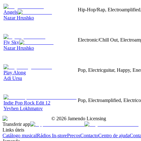
Hip-Hop/Rap, Electroamplified,
Angels
Nazar Hrushko
Electronic/Chill Out, Electroam
Fly Sky
Nazar Hrushko
Pop, Electricguitar, Happy, Ene
Play Along
Adi Ursu
Pop, Electroamplified, Electrico
Indie Pop Rock Edit 12
Yevhen Lokhmatov
©
2026
Jamendo Licensing
Transferir app
Links úteis
Catálogo musical
Rádios In-store
Preços
Contacto
Centro de ajuda
Conta