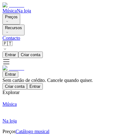
Música
Na loja
Preços
Recursos
Contacto
🇵🇹
Entrar
Criar conta
Entrar
Sem cartão de crédito. Cancele quando quiser.
Criar conta
Entrar
Explorar
Música
Na loja
Preços
Catálogo musical