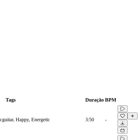
Tags
Duração
BPM
icguitar, Happy, Energetic
3:50
-