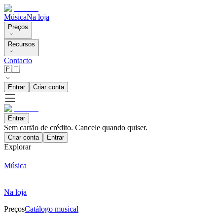
Música
Na loja
Preços
Recursos
Contacto
🇵🇹
Entrar
Criar conta
Entrar
Sem cartão de crédito. Cancele quando quiser.
Criar conta
Entrar
Explorar
Música
Na loja
Preços
Catálogo musical