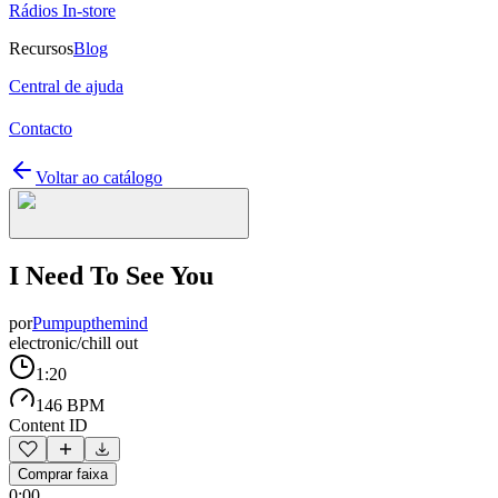
Rádios In-store
Recursos
Blog
Central de ajuda
Contacto
Voltar ao catálogo
I Need To See You
por
Pumpupthemind
electronic/chill out
1:20
146 BPM
Content ID
Comprar faixa
0:00