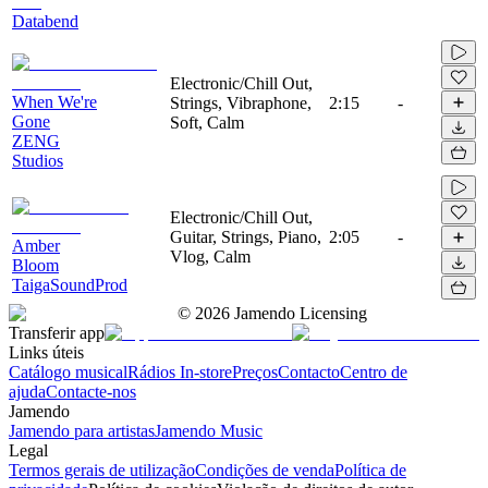
Databend
Electronic/Chill Out,
When We're
Strings, Vibraphone,
2:15
-
Gone
Soft, Calm
ZENG
Studios
Electronic/Chill Out,
Guitar, Strings, Piano,
2:05
-
Amber
Vlog, Calm
Bloom
TaigaSoundProd
©
2026
Jamendo Licensing
Transferir app
Links úteis
Catálogo musical
Rádios In-store
Preços
Contacto
Centro de
ajuda
Contacte-nos
Jamendo
Jamendo para artistas
Jamendo Music
Legal
Termos gerais de utilização
Condições de venda
Política de