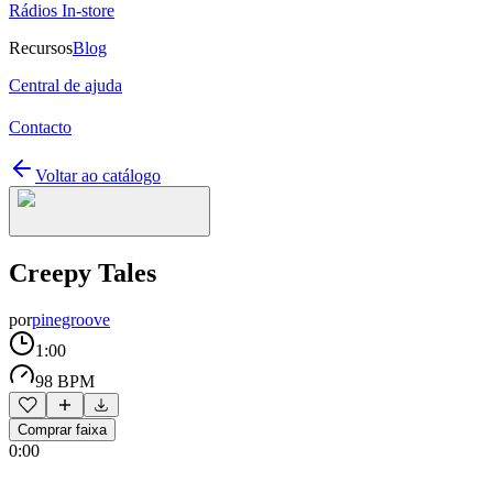
Rádios In-store
Recursos
Blog
Central de ajuda
Contacto
Voltar ao catálogo
Creepy Tales
por
pinegroove
1:00
98 BPM
Comprar faixa
0:00