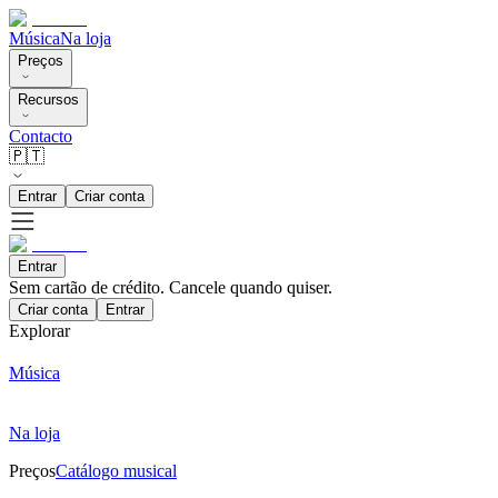
Música
Na loja
Preços
Recursos
Contacto
🇵🇹
Entrar
Criar conta
Entrar
Sem cartão de crédito. Cancele quando quiser.
Criar conta
Entrar
Explorar
Música
Na loja
Preços
Catálogo musical