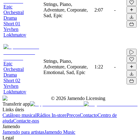
Strings, Piano,
Epic
Adventure, Corporate,
2:07
-
Orchestral
Sad, Epic
Drama
Short 01
Yevhen
Lokhmatov
Strings, Piano,
Epic
Adventure, Corporate,
1:22
-
Orchestral
Emotional, Sad, Epic
Drama
Short 02
Yevhen
Lokhmatov
©
2026
Jamendo Licensing
Transferir app
Links úteis
Catálogo musical
Rádios In-store
Preços
Contacto
Centro de
ajuda
Contacte-nos
Jamendo
Jamendo para artistas
Jamendo Music
Legal