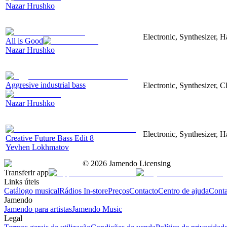
Nazar Hrushko
Electronic, Synthesizer, 
All is Good
Nazar Hrushko
Aggresive industrial bass
Electronic, Synthesizer, 
Nazar Hrushko
Electronic, Synthesizer, 
Creative Future Bass Edit 8
Yevhen Lokhmatov
©
2026
Jamendo Licensing
Transferir app
Links úteis
Catálogo musical
Rádios In-store
Preços
Contacto
Centro de ajuda
Conta
Jamendo
Jamendo para artistas
Jamendo Music
Legal