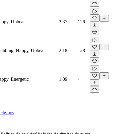
Happy, Upbeat
3:37
126
Clubbing, Happy, Upbeat
2:18
128
Happy, Energetic
1:09
-
cte-nos