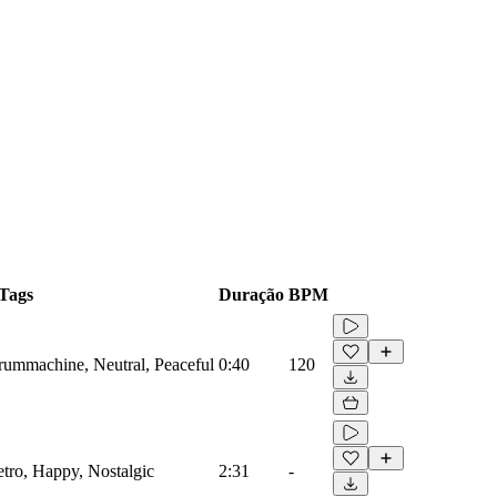
Tags
Duração
BPM
Drummachine, Neutral, Peaceful
0:40
120
etro, Happy, Nostalgic
2:31
-