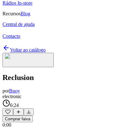
Rádios In-store
Recursos
Blog
Central de ajuda
Contacto
Voltar ao catálogo
Reclusion
por
Buoy
electronic
6:24
Comprar faixa
0:00