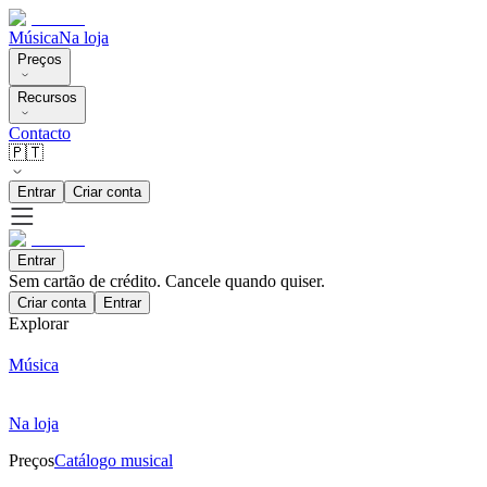
Música
Na loja
Preços
Recursos
Contacto
🇵🇹
Entrar
Criar conta
Entrar
Sem cartão de crédito. Cancele quando quiser.
Criar conta
Entrar
Explorar
Música
Na loja
Preços
Catálogo musical