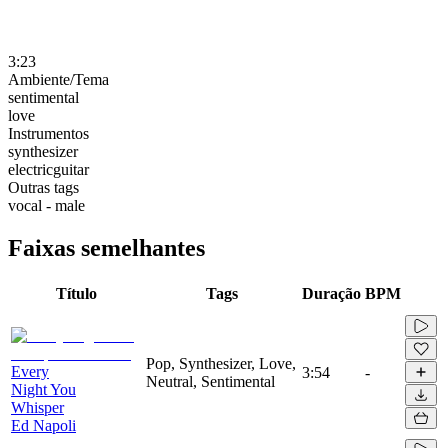
3:23
Ambiente/Tema
sentimental
love
Instrumentos
synthesizer
electricguitar
Outras tags
vocal - male
Faixas semelhantes
Título
Tags
Duração
BPM
Pop, Synthesizer, Love,
Every
3:54
-
Neutral, Sentimental
Night You
Whisper
Ed Napoli