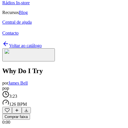
Rádios In-store
Recursos
Blog
Central de ajuda
Contacto
Voltar ao catálogo
Why Do I Try
por
James Bell
pop
3:23
126 BPM
Comprar faixa
0:00