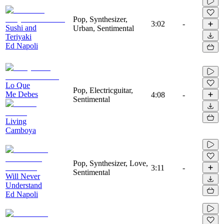
Pop, Synthesizer,
3:02
-
Sushi and
Urban, Sentimental
Teriyaki
Ed Napoli
Lo Que
Pop, Electricguitar,
Me Debes
4:08
-
Sentimental
Living
Camboya
Pop, Synthesizer, Love,
3:11
-
Sentimental
Will Never
Understand
Ed Napoli