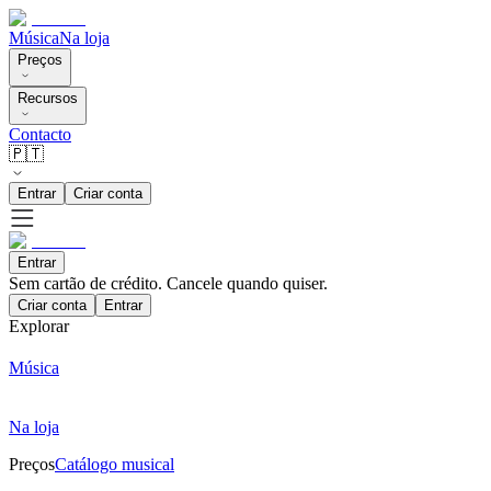
Música
Na loja
Preços
Recursos
Contacto
🇵🇹
Entrar
Criar conta
Entrar
Sem cartão de crédito. Cancele quando quiser.
Criar conta
Entrar
Explorar
Música
Na loja
Preços
Catálogo musical