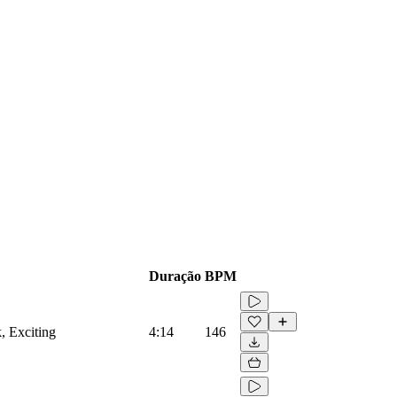
Duração
BPM
k, Exciting
4:14
146