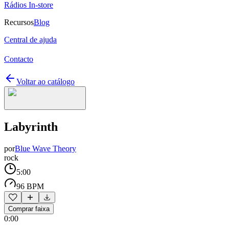
Rádios In-store
Recursos
Blog
Central de ajuda
Contacto
Voltar ao catálogo
Labyrinth
por
Blue Wave Theory
rock
5:00
96 BPM
Comprar faixa
0:00