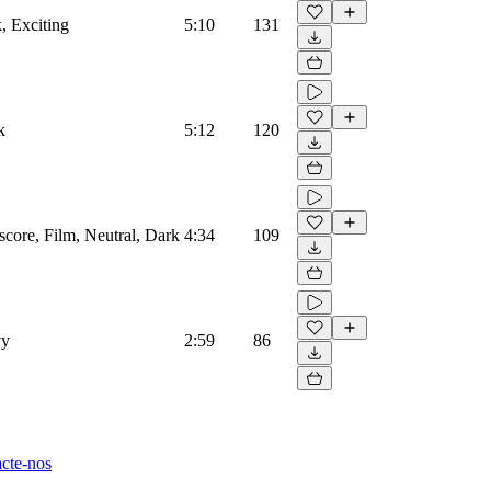
k, Exciting
5:10
131
k
5:12
120
mscore, Film, Neutral, Dark
4:34
109
vy
2:59
86
cte-nos