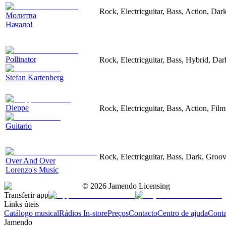
Rock, Electricguitar, Bass, Action, Dar
Молитва
Начало!
Pollinator
Rock, Electricguitar, Bass, Hybrid, Dar
Stefan Kartenberg
Dieppe
Rock, Electricguitar, Bass, Action, Fil
Guitario
Rock, Electricguitar, Bass, Dark, Groo
Over And Over
Lorenzo's Music
©
2026
Jamendo Licensing
Transferir app
Links úteis
Catálogo musical
Rádios In-store
Preços
Contacto
Centro de ajuda
Conta
Jamendo