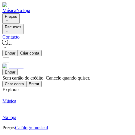
Música
Na loja
Preços
Recursos
Contacto
🇵🇹
Entrar
Criar conta
Entrar
Sem cartão de crédito. Cancele quando quiser.
Criar conta
Entrar
Explorar
Música
Na loja
Preços
Catálogo musical