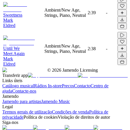
Ambient/New Age,
2:39
-
Sweetness
Strings, Piano, Neutral
Mark
Eldred
Ambient/New Age,
Until We
2:38
-
Strings, Piano, Neutral
Meet Again
Mark
Eldred
©
2026
Jamendo Licensing
Transferir app
Links úteis
Catálogo musical
Rádios In-store
Preços
Contacto
Centro de
ajuda
Contacte-nos
Jamendo
Jamendo para artistas
Jamendo Music
Legal
Termos gerais de utilização
Condições de venda
Política de
privacidade
Política de cookies
Violação de direitos de autor
Siga-nos