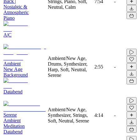
Back |
Strings, Piano, Soft,
7:54
-
Nostalgic &
Neutral, Calm
Atmospheric
Piano
A|C
Ambient/New Age,
Ambient
Drums, Synthesizer,
2:55
-
New Age
Harp, Soft, Neutral,
Background
Serene
Databend
Ambient/New Age,
Serene
Synthesizer, Strings,
4:14
-
Ambient
Soft, Neutral, Serene
Meditation
Databend