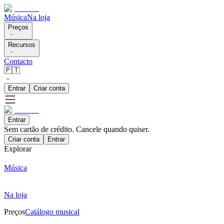
Música
Na loja
Preços
Recursos
Contacto
🇵🇹
Entrar
Criar conta
Entrar
Sem cartão de crédito. Cancele quando quiser.
Criar conta
Entrar
Explorar
Música
Na loja
Preços
Catálogo musical