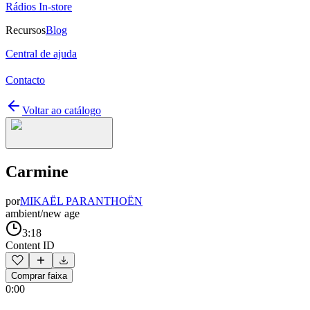
Rádios In-store
Recursos
Blog
Central de ajuda
Contacto
Voltar ao catálogo
Carmine
por
MIKAËL PARANTHOËN
ambient/new age
3:18
Content ID
Comprar faixa
0:00