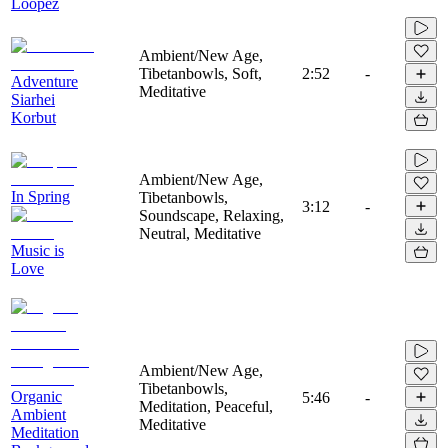
Loopez
Ambient/New Age,
Tibetanbowls, Soft,
2:52
-
Adventure
Meditative
Siarhei
Korbut
Ambient/New Age,
In Spring
Tibetanbowls,
3:12
-
Soundscape, Relaxing,
Neutral, Meditative
Music is
Love
Ambient/New Age,
Tibetanbowls,
Organic
5:46
-
Meditation, Peaceful,
Ambient
Meditative
Meditation