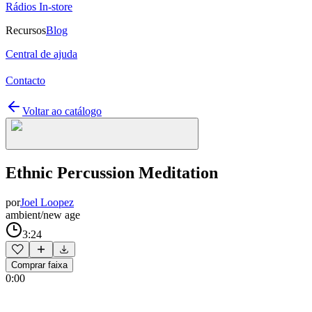
Rádios In-store
Recursos
Blog
Central de ajuda
Contacto
Voltar ao catálogo
Ethnic Percussion Meditation
por
Joel Loopez
ambient/new age
3:24
Comprar faixa
0:00