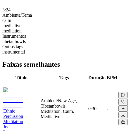
3:24
Ambiente/Tema
calm
meditative
meditation
Instrumentos
tibetanbowls
Outras tags
instrumental
Faixas semelhantes
Título
Tags
Duração
BPM
Ambient/New Age,
Tibetanbowls,
0:30
-
Ethnic
Meditation, Calm,
Percussion
Meditative
Meditation
Joel