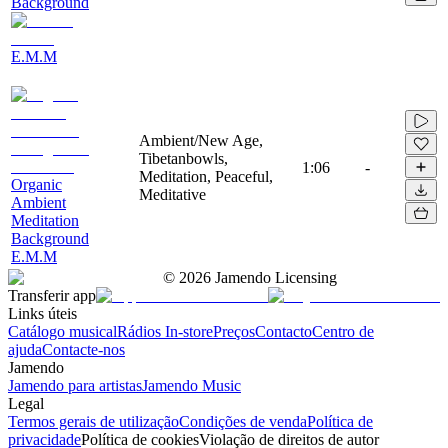
Background
E.M.M
Ambient/New Age,
Tibetanbowls,
1:06
-
Meditation, Peaceful,
Organic
Meditative
Ambient
Meditation
Background
E.M.M
©
2026
Jamendo Licensing
Transferir app
Links úteis
Catálogo musical
Rádios In-store
Preços
Contacto
Centro de
ajuda
Contacte-nos
Jamendo
Jamendo para artistas
Jamendo Music
Legal
Termos gerais de utilização
Condições de venda
Política de
privacidade
Política de cookies
Violação de direitos de autor