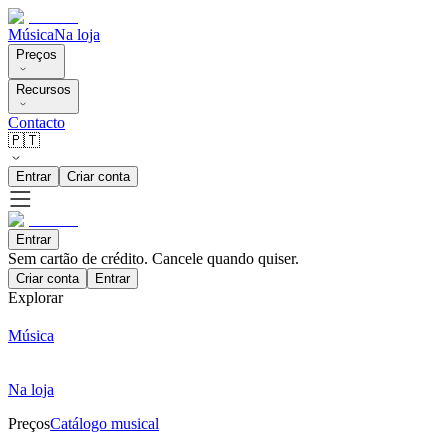
Música
Na loja
Preços
Recursos
Contacto
🇵🇹
Entrar
Criar conta
Entrar
Sem cartão de crédito. Cancele quando quiser.
Criar conta
Entrar
Explorar
Música
Na loja
Preços
Catálogo musical