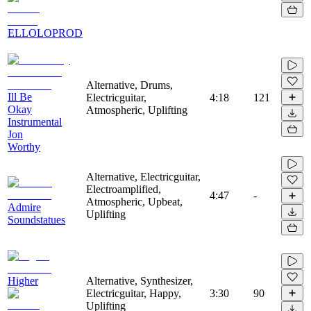
ELLOLOPROD
Alternative, Drums,
Ill Be
Electricguitar,
4:18
121
Okay
Atmospheric, Uplifting
Instrumental
Jon
Worthy
Alternative, Electricguitar,
Electroamplified,
4:47
-
Atmospheric, Upbeat,
Admire
Uplifting
Soundstatues
Higher
Alternative, Synthesizer,
Electricguitar, Happy,
3:30
90
Uplifting