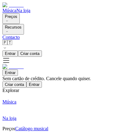
Música
Na loja
Preços
Recursos
Contacto
🇵🇹
Entrar
Criar conta
Entrar
Sem cartão de crédito. Cancele quando quiser.
Criar conta
Entrar
Explorar
Música
Na loja
Preços
Catálogo musical