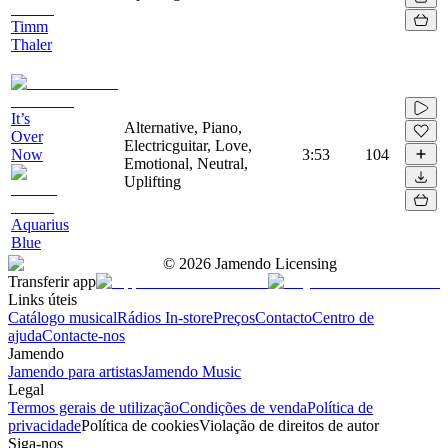
Timm
Thaler
It’s
Alternative, Piano,
Over
Electricguitar, Love,
Now
3:53
104
Emotional, Neutral,
Uplifting
Aquarius
Blue
©
2026
Jamendo Licensing
Transferir app
Links úteis
Catálogo musical
Rádios In-store
Preços
Contacto
Centro de
ajuda
Contacte-nos
Jamendo
Jamendo para artistas
Jamendo Music
Legal
Termos gerais de utilização
Condições de venda
Política de
privacidade
Política de cookies
Violação de direitos de autor
Siga-nos