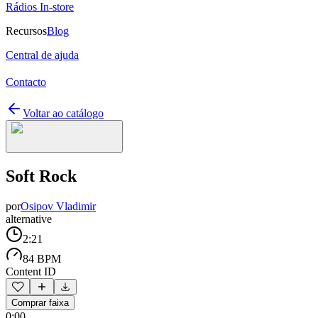
Rádios In-store
Recursos
Blog
Central de ajuda
Contacto
Voltar ao catálogo
Soft Rock
por
Osipov Vladimir
alternative
2:21
84 BPM
Content ID
Comprar faixa
0:00