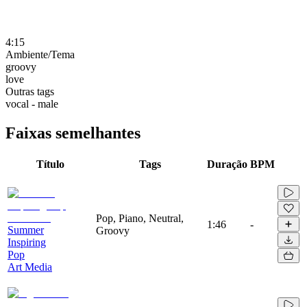
4:15
Ambiente/Tema
groovy
love
Outras tags
vocal - male
Faixas semelhantes
Título
Tags
Duração
BPM
Pop, Piano, Neutral,
1:46
-
Summer
Groovy
Inspiring
Pop
Art Media