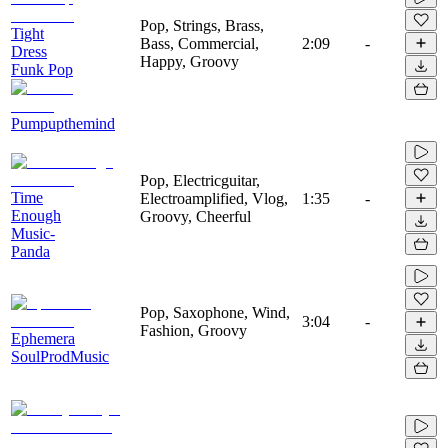
Pop, Strings, Brass,
Tight
Bass, Commercial,
2:09
-
Dress
Happy, Groovy
Funk Pop
Pumpupthemind
Pop, Electricguitar,
Time
Electroamplified, Vlog,
1:35
-
Enough
Groovy, Cheerful
Music-
Panda
Pop, Saxophone, Wind,
3:04
-
Fashion, Groovy
Ephemera
SoulProdMusic