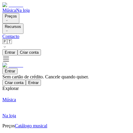
Música
Na loja
Preços
Recursos
Contacto
🇵🇹
Entrar
Criar conta
Entrar
Sem cartão de crédito. Cancele quando quiser.
Criar conta
Entrar
Explorar
Música
Na loja
Preços
Catálogo musical