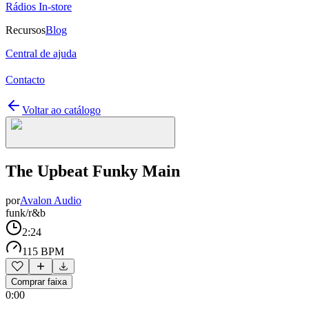
Rádios In-store
Recursos
Blog
Central de ajuda
Contacto
Voltar ao catálogo
The Upbeat Funky Main
por
Avalon Audio
funk/r&b
2:24
115 BPM
Comprar faixa
0:00