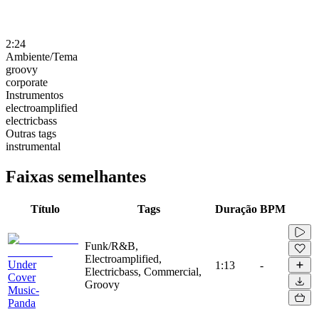
2:24
Ambiente/Tema
groovy
corporate
Instrumentos
electroamplified
electricbass
Outras tags
instrumental
Faixas semelhantes
Título
Tags
Duração
BPM
Funk/R&B,
Electroamplified,
Under
1:13
-
Electricbass, Commercial,
Cover
Groovy
Music-
Panda