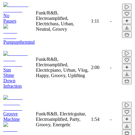
Funk/R&B,
No
Electroamplified,
Pauses
1:11
-
Electricbass, Urban,
Neutral, Groovy
Pumpupthemind
Funk/R&B,
Electroamplified,
2:00
-
Sun
Electricpiano, Urban, Vlog,
Shine
Happy, Groovy, Uplifting
Down
Infraction
Groove
Funk/R&B, Electricguitar,
Machine
Electroamplified, Party,
1:54
-
Groovy, Energetic