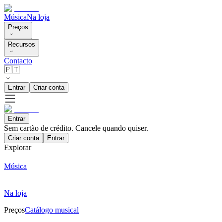
Música
Na loja
Preços
Recursos
Contacto
🇵🇹
Entrar
Criar conta
Entrar
Sem cartão de crédito. Cancele quando quiser.
Criar conta
Entrar
Explorar
Música
Na loja
Preços
Catálogo musical