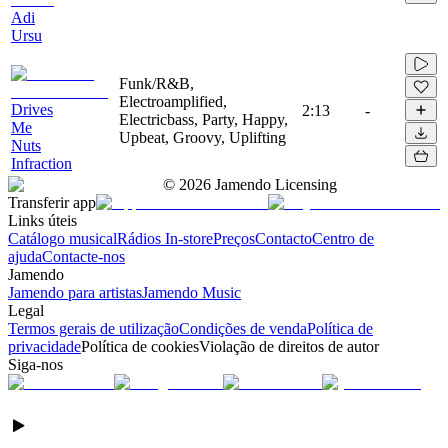
Adi
Ursu
Funk/R&B,
Electroamplified,
Drives
2:13
-
Electricbass, Party, Happy,
Me
Upbeat, Groovy, Uplifting
Nuts
Infraction
©
2026
Jamendo Licensing
Transferir app
Links úteis
Catálogo musical
Rádios In-store
Preços
Contacto
Centro de
ajuda
Contacte-nos
Jamendo
Jamendo para artistas
Jamendo Music
Legal
Termos gerais de utilização
Condições de venda
Política de
privacidade
Política de cookies
Violação de direitos de autor
Siga-nos