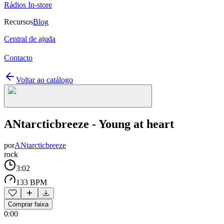
Rádios In-store
Recursos
Blog
Central de ajuda
Contacto
Voltar ao catálogo
ANtarcticbreeze - Young at heart
por
ANtarcticbreeze
rock
3:02
133 BPM
Comprar faixa
0:00