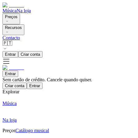
Música
Na loja
Preços
Recursos
Contacto
🇵🇹
Entrar
Criar conta
Entrar
Sem cartão de crédito. Cancele quando quiser.
Criar conta
Entrar
Explorar
Música
Na loja
Preços
Catálogo musical