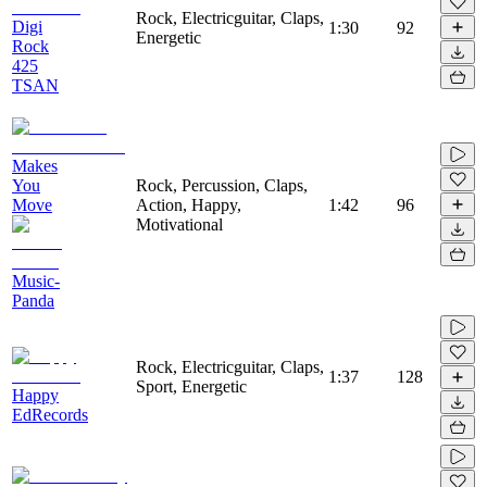
Rock, Electricguitar, Claps,
Digi
1:30
92
Energetic
Rock
425
TSAN
Makes
You
Rock, Percussion, Claps,
Move
Action, Happy,
1:42
96
Motivational
Music-
Panda
Rock, Electricguitar, Claps,
1:37
128
Sport, Energetic
Happy
EdRecords