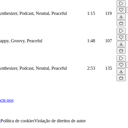
ynthesizer, Podcast, Neutral, Peaceful
1:15
119
Happy, Groovy, Peaceful
1:48
107
ynthesizer, Podcast, Neutral, Peaceful
2:53
135
cte-nos
e
Política de cookies
Violação de direitos de autor