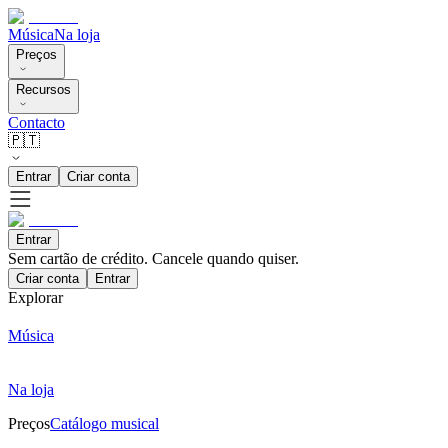
Música
Na loja
Preços
Recursos
Contacto
🇵🇹
Entrar
Criar conta
Entrar
Sem cartão de crédito. Cancele quando quiser.
Criar conta
Entrar
Explorar
Música
Na loja
Preços
Catálogo musical