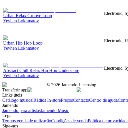
Electronic, S
Urban Relax Groove Loop
Yevhen Lokhmatov
Electronic, 
Urban Hip Hop Loop
Yevhen Lokhmatov
Electronic, S
Abstract Chill Relax Hip Hop Underscore
Yevhen Lokhmatov
©
2026
Jamendo Licensing
Transferir app
Links úteis
Catálogo musical
Rádios In-store
Preços
Contacto
Centro de ajuda
Conta
Jamendo
Jamendo para artistas
Jamendo Music
Legal
Termos gerais de utilização
Condições de venda
Política de privacidad
Siga-nos