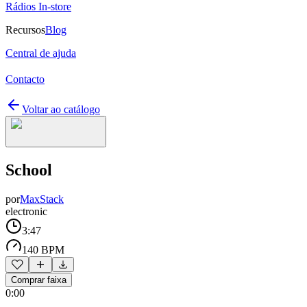
Rádios In-store
Recursos
Blog
Central de ajuda
Contacto
Voltar ao catálogo
School
por
MaxStack
electronic
3:47
140 BPM
Comprar faixa
0:00