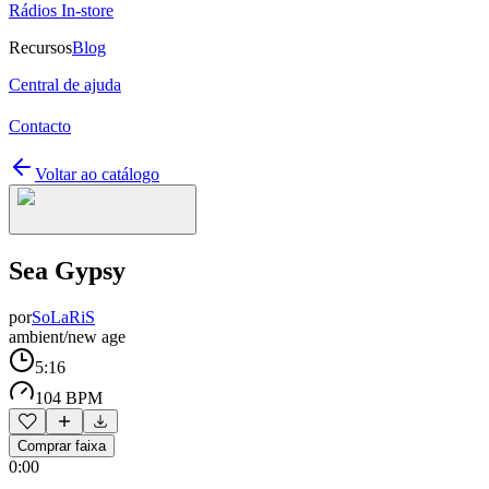
Rádios In-store
Recursos
Blog
Central de ajuda
Contacto
Voltar ao catálogo
Sea Gypsy
por
SoLaRiS
ambient/new age
5:16
104 BPM
Comprar faixa
0:00