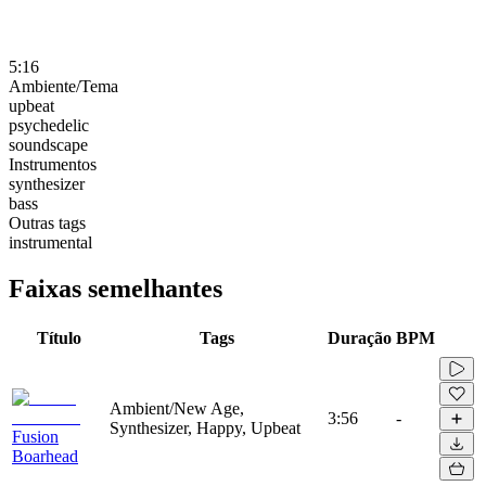
5:16
Ambiente/Tema
upbeat
psychedelic
soundscape
Instrumentos
synthesizer
bass
Outras tags
instrumental
Faixas semelhantes
Título
Tags
Duração
BPM
Ambient/New Age,
3:56
-
Synthesizer, Happy, Upbeat
Fusion
Boarhead