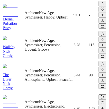
Ambient/New Age,
9:01
-
Synthesizer, Happy, Upbeat
Eternal
Pulsation
Buoy
Ambient/New Age,
Synthesizer, Percussion,
3:28
115
Wallaby
Upbeat, Groovy
Nick
Gordy
Ambient/New Age,
The
Synthesizer, Percussion,
3:44
90
Diver
Atmospheric, Upbeat, Peaceful
Nick
Gordy
Ambient/New Age,
Synthesizer, Electricpiano,
3:20
120