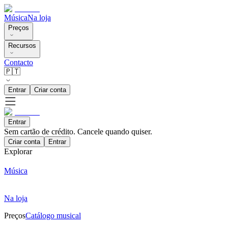
Música
Na loja
Preços
Recursos
Contacto
🇵🇹
Entrar
Criar conta
Entrar
Sem cartão de crédito. Cancele quando quiser.
Criar conta
Entrar
Explorar
Música
Na loja
Preços
Catálogo musical