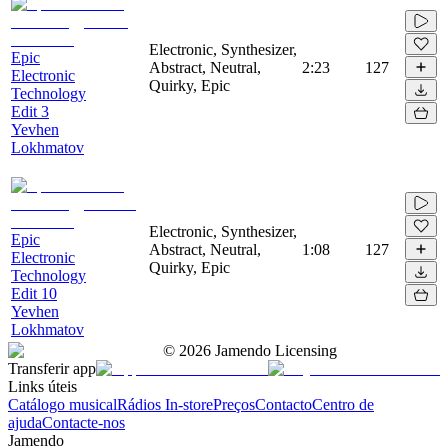
Electronic, Synthesizer,
Epic
Abstract, Neutral,
2:23
127
Electronic
Quirky, Epic
Technology
Edit 3
Yevhen
Lokhmatov
Electronic, Synthesizer,
Epic
Abstract, Neutral,
1:08
127
Electronic
Quirky, Epic
Technology
Edit 10
Yevhen
Lokhmatov
©
2026
Jamendo Licensing
Transferir app
Links úteis
Catálogo musical
Rádios In-store
Preços
Contacto
Centro de
ajuda
Contacte-nos
Jamendo