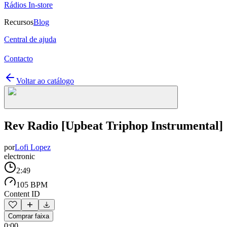
Rádios In-store
Recursos
Blog
Central de ajuda
Contacto
Voltar ao catálogo
Rev Radio [Upbeat Triphop Instrumental]
por
Lofi Lopez
electronic
2:49
105 BPM
Content ID
Comprar faixa
0:00