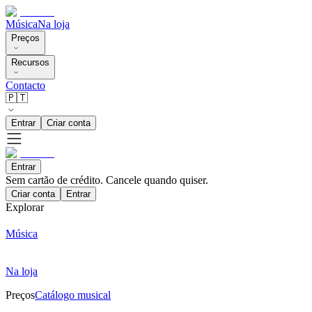
Música
Na loja
Preços
Recursos
Contacto
🇵🇹
Entrar
Criar conta
Entrar
Sem cartão de crédito. Cancele quando quiser.
Criar conta
Entrar
Explorar
Música
Na loja
Preços
Catálogo musical