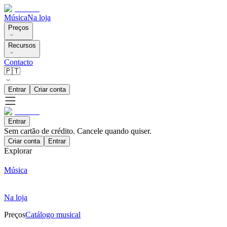
Música
Na loja
Preços
Recursos
Contacto
🇵🇹
Entrar
Criar conta
Entrar
Sem cartão de crédito. Cancele quando quiser.
Criar conta
Entrar
Explorar
Música
Na loja
Preços
Catálogo musical