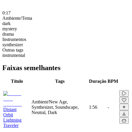
0:17
Ambiente/Tema
dark
mystery
drama
Instrumentos
synthesizer
Outras tags
instrumental
Faixas semelhantes
Título
Tags
Duração
BPM
Ambient/New Age,
Synthesizer, Soundscape,
1:56
-
Distant
Neutral, Dark
Orbit
Lightning
Traveler