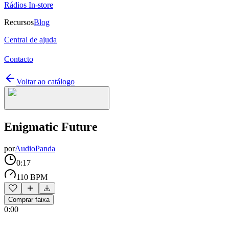
Rádios In-store
Recursos
Blog
Central de ajuda
Contacto
Voltar ao catálogo
Enigmatic Future
por
AudioPanda
0:17
110 BPM
Comprar faixa
0:00