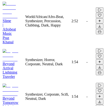
World/African/Afro-Beat,
Slime
Synthesizer, Percussion,
2:52
-
|
Clubbing, Dark, Happy
Afrobeat
Music
Praz
Khanal
Synthesizer, Horror,
1:54
-
Beyond
Corporate, Neutral, Dark
Arrival
Lightning
Traveler
Synthesizer, Corporate, Scifi,
1:54
-
Beyond
Neutral, Dark
Tomorrow