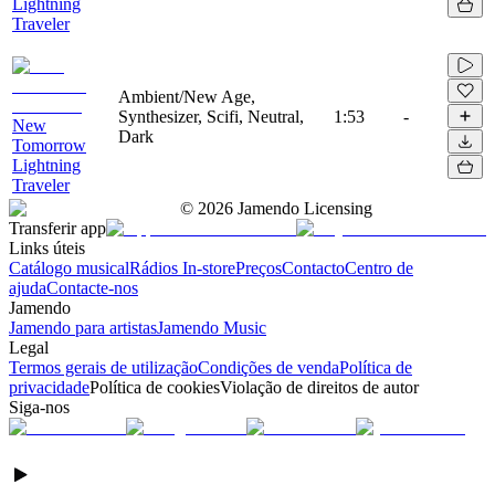
Lightning
Traveler
Ambient/New Age,
Synthesizer, Scifi, Neutral,
1:53
-
New
Dark
Tomorrow
Lightning
Traveler
©
2026
Jamendo Licensing
Transferir app
Links úteis
Catálogo musical
Rádios In-store
Preços
Contacto
Centro de
ajuda
Contacte-nos
Jamendo
Jamendo para artistas
Jamendo Music
Legal
Termos gerais de utilização
Condições de venda
Política de
privacidade
Política de cookies
Violação de direitos de autor
Siga-nos